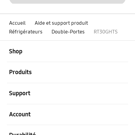
Accueil
Aide et support produit
Réfrigérateurs
Double-Portes
RT30GHTS
ouvert
Footer Navigation
Shop
ouvert
Produits
ouvert
Support
ouvert
Account
ouvert