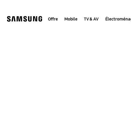
Skip
to
content
Offre
Mobile
TV & AV
Électroména