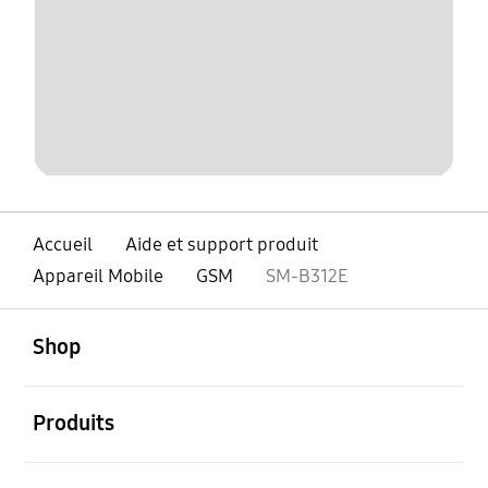
Accueil
Aide et support produit
Appareil Mobile
GSM
SM-B312E
ouvert
Footer Navigation
Shop
ouvert
Produits
ouvert