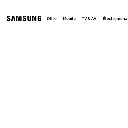
Skip
to
content
Offre
Mobile
TV & AV
Électroména