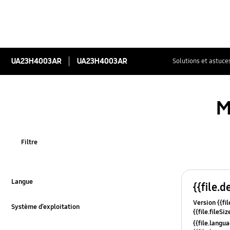
UA23H4003AR
UA23H4003AR
Solutions et astuce
M
Filtre
Langue
{{file.d
Click to Expand
Version {{fil
Système d’exploitation
{{file.fileSi
Click to Expand
{{file.osNa
{{file.lang