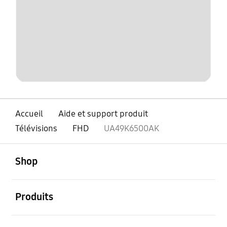
Accueil
Aide et support produit
Télévisions
FHD
UA49K6500AK
ouvert
Footer Navigation
Shop
ouvert
Produits
ouvert