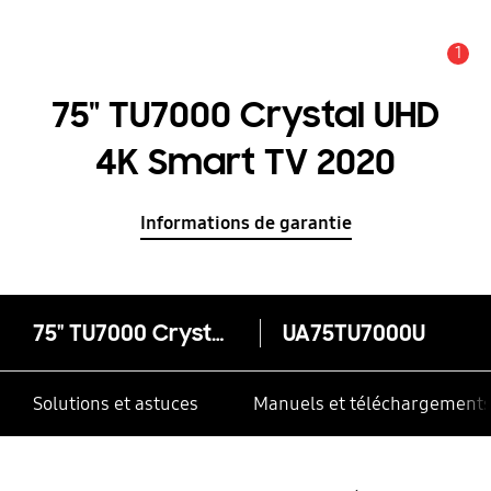
1
Alerte
75" TU7000 Crystal UHD
4K Smart TV 2020
Informations de garantie
75" TU7000 Crystal UHD 4K Smart TV 2020
UA75TU7000U
Solutions et astuces
Manuels et téléchargement