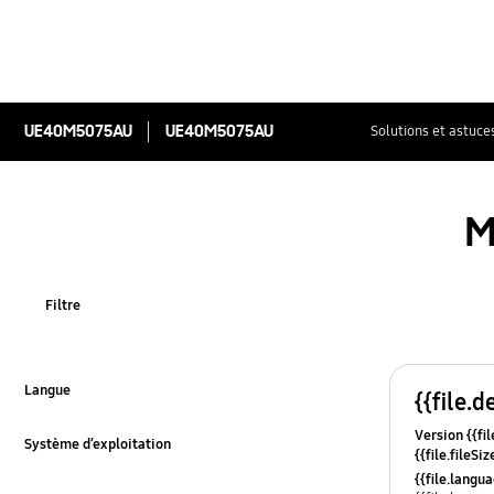
UE40M5075AU
UE40M5075AU
Solutions et astuce
M
Filtre
Langue
{{file.d
Click to Expand
Version {{fil
Système d’exploitation
{{file.fileSi
Click to Expand
{{file.osNa
{{file.lang