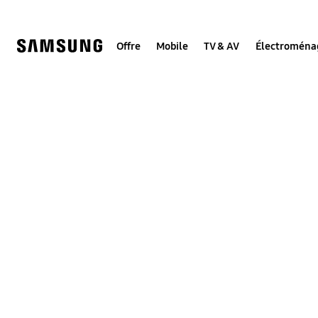
Skip
to
content
Offre
Mobile
TV & AV
Électroména