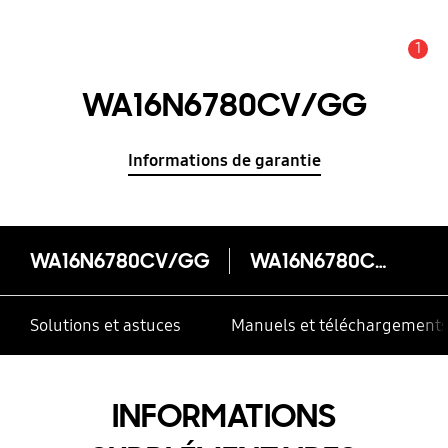
1
Alerte
WA16N6780CV/GG
Informations de garantie
WA16N6780CV/GG
WA16N6780CV/GG
Solutions et astuces
Manuels et téléchargement
INFORMATIONS