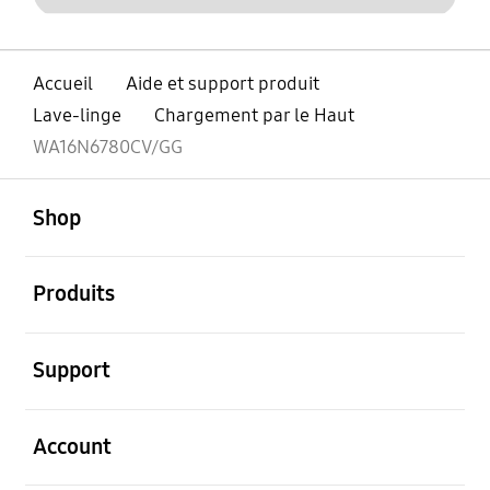
Accueil
Aide et support produit
Lave-linge
Chargement par le Haut
WA16N6780CV/GG
ouvert
Footer Navigation
Shop
ouvert
Produits
ouvert
Support
ouvert
Account
ouvert