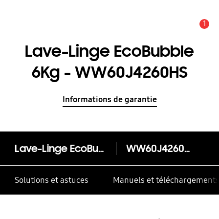
1
Alerte
Lave-Linge EcoBubble
6Kg - WW60J4260HS
Informations de garantie
Lave-Linge EcoBubble 6Kg - WW60J4260HS
WW60J4260HS/MF
Solutions et astuces
Manuels et téléchargement