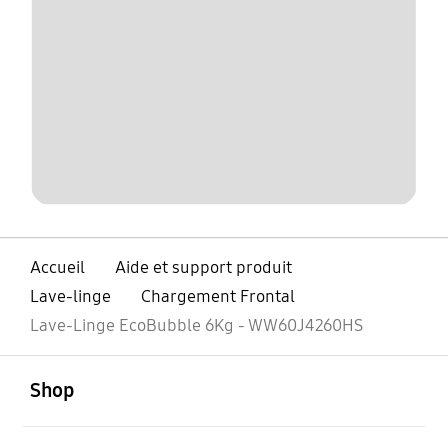
Accueil
Aide et support produit
Lave-linge
Chargement Frontal
Lave-Linge EcoBubble 6Kg - WW60J4260HS
ouvert
Footer Navigation
Shop
ouvert