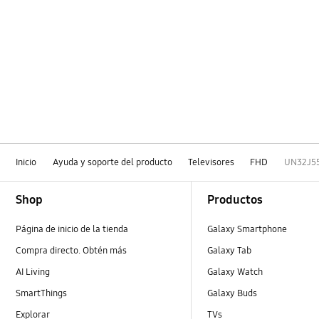
Inicio
Ayuda y soporte del producto
Televisores
FHD
UN32J5
Footer Navigation
Shop
Productos
Página de inicio de la tienda
Galaxy Smartphone
Compra directo. Obtén más
Galaxy Tab
AI Living
Galaxy Watch
SmartThings
Galaxy Buds
Explorar
TVs