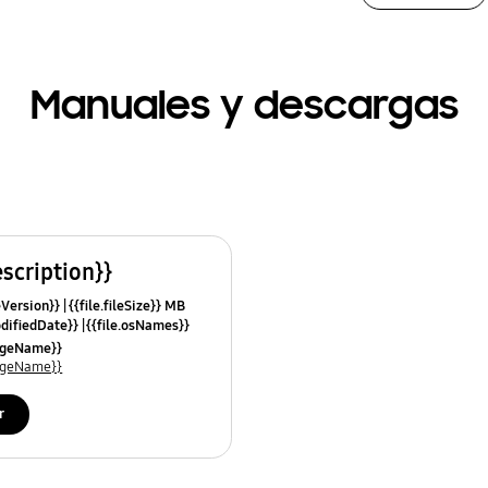
Manuales y descargas
escription}}
leVersion}}
{{file.fileSize}} MB
odifiedDate}}
{{file.osNames}}
uageName}}
uageName}}
r