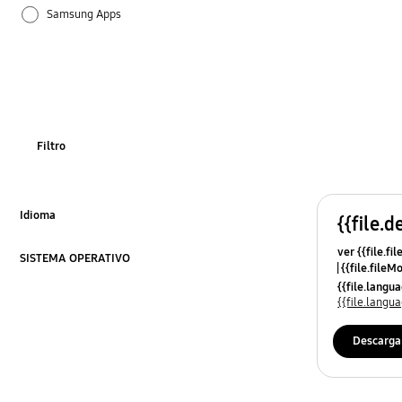
Samsung Apps
Filtro
Idioma
{{file.d
Click to Expand
ver {{file.fi
SISTEMA OPERATIVO
{{file.fileM
Click to Expand
{{file.lang
{{file.lang
Descarga