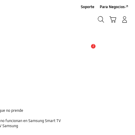
Soporte
Para Negocios
Búsqueda
Carrito
Registrarse/Sign-Up
Búsqueda
2
Alerta
que no prende
e no funcionan en Samsung Smart TV
 TV Samsung