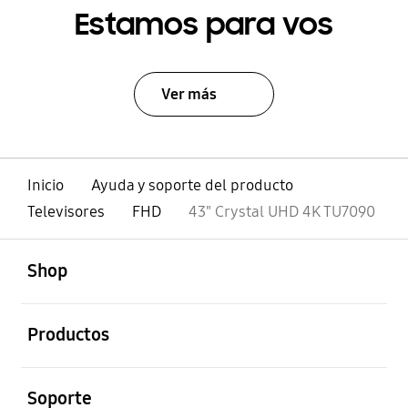
Estamos para vos
Ver más
Inicio
Ayuda y soporte del producto
Televisores
FHD
43" Crystal UHD 4K TU7090
abierto
Footer Navigation
Shop
abierto
Productos
abierto
Soporte