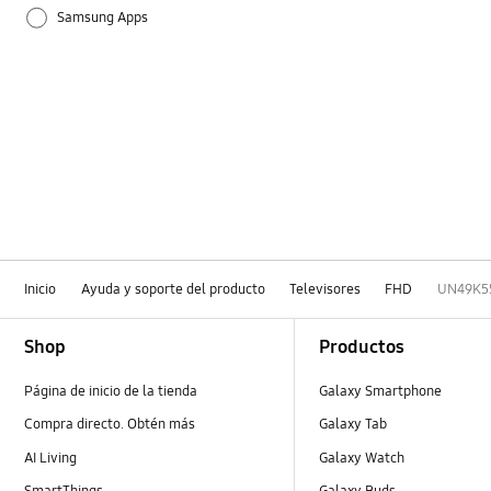
Samsung Apps
Inicio
Ayuda y soporte del producto
Televisores
FHD
UN49K5
Footer Navigation
Shop
Productos
Página de inicio de la tienda
Galaxy Smartphone
Compra directo. Obtén más
Galaxy Tab
AI Living
Galaxy Watch
SmartThings
Galaxy Buds