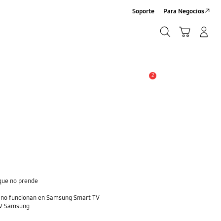
Soporte
Para Negocios
Búsqueda
Carrito
Registrarse/Sign-Up
Búsqueda
2
Alerta
que no prende
e no funcionan en Samsung Smart TV
 TV Samsung