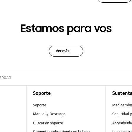
Estamos para vos
Ver más
500AG
Soporte
Sustenta
Soporte
Medioambi
Manual y Descarga
Seguridad y
Buscar en soporte
Accesibilid
Preguntas sobre tienda en la línea
Lugar de tr