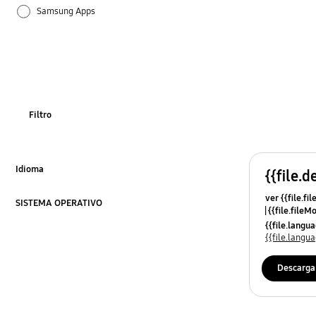
Samsung Apps
Filtro
Idioma
{{file.d
Click to Expand
ver {{file.fi
SISTEMA OPERATIVO
{{file.fileM
Click to Expand
{{file.lang
{{file.lang
Descarga