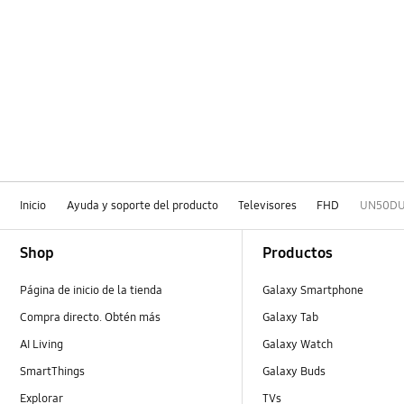
Inicio
Ayuda y soporte del producto
Televisores
FHD
UN50DU
Footer Navigation
Shop
Productos
Página de inicio de la tienda
Galaxy Smartphone
Compra directo. Obtén más
Galaxy Tab
AI Living
Galaxy Watch
SmartThings
Galaxy Buds
Explorar
TVs