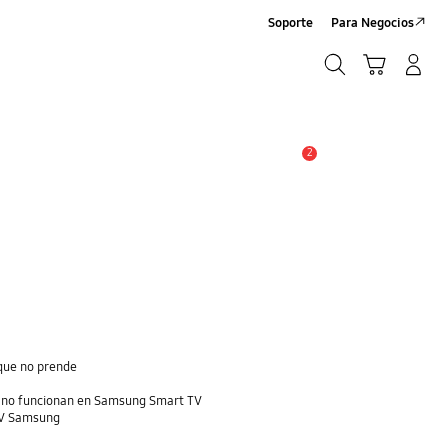
Soporte
Para Negocios
Búsqueda
Carrito
Registrarse/Sign-Up
Búsqueda
2
Alerta
que no prende
e no funcionan en Samsung Smart TV
 TV Samsung