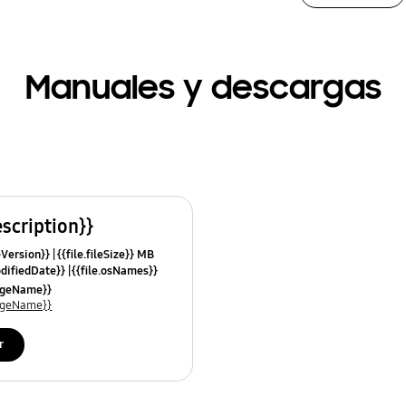
Manuales y descargas
escription}}
leVersion}}
{{file.fileSize}} MB
odifiedDate}}
{{file.osNames}}
uageName}}
uageName}}
r