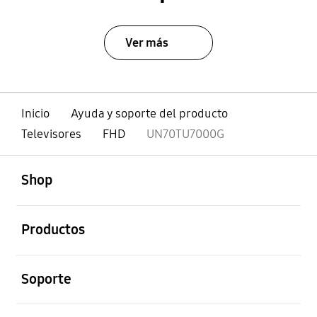
Ver más
Inicio
Ayuda y soporte del producto
Televisores
FHD
UN70TU7000G
abierto
Footer Navigation
Shop
abierto
Productos
abierto
Soporte
abierto