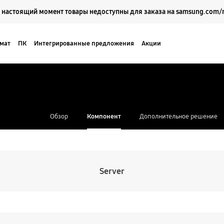
Выберите свое местоположение и язык.
 настоящий момент товары недоступны для заказа на samsung.com/
мат
ПК
Интегрированные предложения
Акции
Кейсы
Поддержка
Обзор
Компонент
Дополнительное решение
Server