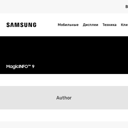
Skip
В
to
content
Мобильные
Дисплеи
Техника
Кли
Samsung
MagicINFO™ 9
Author