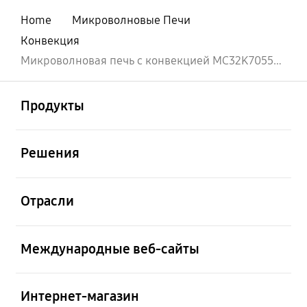
Home
Микроволновые Печи
Конвекция
Микроволновая печь с конвекцией MC32K7055CT (MW7000K), 32 л
открыть
Footer Navigation
Продукты
открыть
Решения
открыть
Отрасли
открыть
Международные веб-сайты
открыть
Интернет-магазин