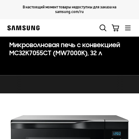
Skip
Продолжить
В настоящий момент товары недоступны для заказа на
Закрыть
to
samsung.com/ru
content
Поиск
Корзина
Samsung
Микроволновая печь с конвекцией
MC32K7055CT (MW7000K), 32 л