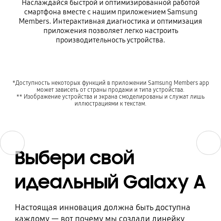
Наслаждайся быстрой и оптимизированной работой
смартфона вместе с нашим приложением Samsung
Members. Интерактивная диагностика и оптимизация
приложения позволяет легко настроить
производительность устройства.
*Доступность некоторых функций в приложении Samsung Members app
может зависеть от страны продажи и типа устройства.
** Изображение устройства и экрана смоделированы и служат лишь
иллюстрациями к текстам.
Previous
Previous
Next
Next
Выбери свой
идеальный Galaxy A
Настоящая инновация должна быть доступна
каждому — вот почему мы создали линейку