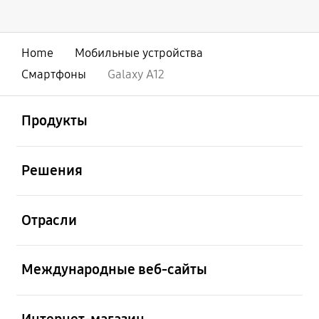
Home
Мобильные устройства
Смартфоны
Galaxy A12
открыть
Footer Navigation
Продукты
открыть
Решения
открыть
Отрасли
открыть
Международные веб-сайты
открыть
Интернет-магазин