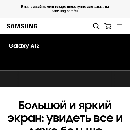
Skip
Продолжить
В настоящий момент товары недоступны для заказа на
Закрыть
to
samsung.com/ru
content
Поиск
Корзина
Samsung
Galaxy A12
Большой и яркий
экран: увидеть все и