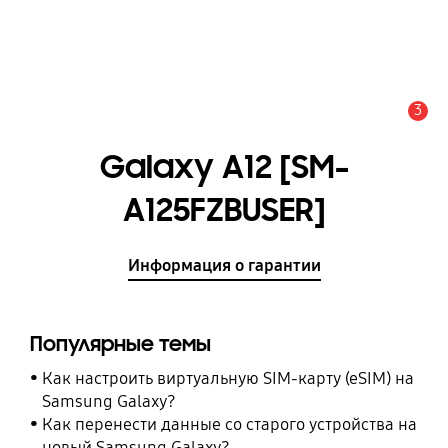
3
Оповещение
Galaxy A12 [SM-
A125FZBUSER]
Информация о гарантии
Популярные темы
Как настроить виртуальную SIM-карту (eSIM) на
Samsung Galaxy?
Как перенести данные со старого устройства на
новый Samsung Galaxy?