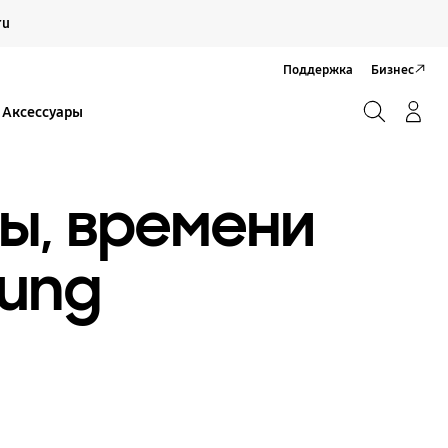
Продолжить
ru
Закрыть
Поддержка
Бизнес
Поиск
Вход/Регистрация
Аксессуары
Поиск
ы, времени
sung