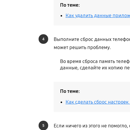
По теме:
Как удалить данные прилож
Выполните сброс данных телефона
4
может решить проблему.
Во время сброса память телеф
данные, сделайте их копию пе
По теме:
Как сделать сброс настроек (
Если ничего из этого не помогло
5