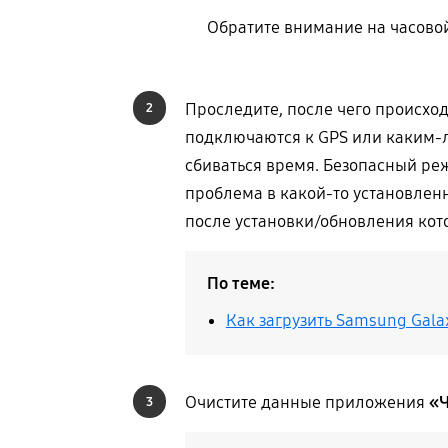
Обратите внимание на часовой
Проследите, после чего происхо
2
подключаются к GPS или каким-ли
сбиваться время. Безопасный ре
проблема в какой-то установлен
после установки/обновления кот
По теме:
Как загрузить Samsung Gala
Очистите данные приложения
«
3