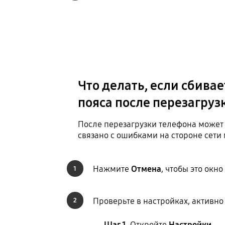
Что делать, если сбива
пояса после перезагруз
После перезагрузки телефона может 
связано с ошибками на стороне сети 
Нажмите
Отмена
, чтобы это окно
1
Проверьте в настройках, активн
2
Шаг 1.
Откройте
Настройки
.