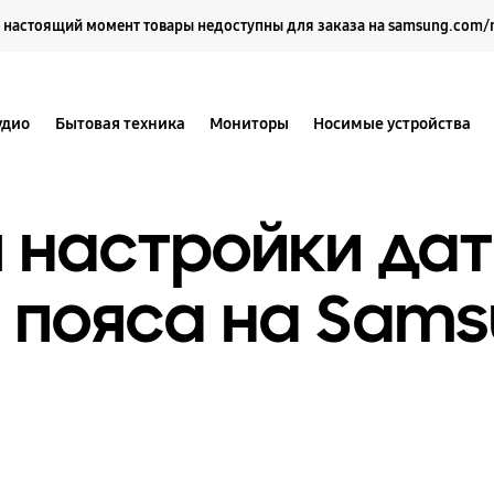
Выберите свое местоположение и язык.
 настоящий момент товары недоступны для заказа на samsung.com/
удио
Бытовая техника
Мониторы
Носимые устройства
 настройки дат
о пояса на Sam