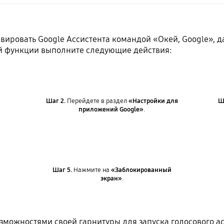
ивировать Google Ассистента командой «Окей, Google», д
й функции выполните следующие действия:
Шаг 2.
Перейдете в раздел
«Настройки для
Ш
приложений Google»
.
Шаг 5.
Нажмите на
«Заблокированный
экран»
.
зможностями своей гарнитуры для запуска голосового а