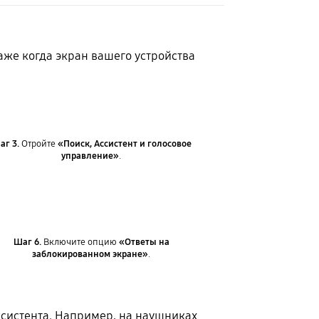
аже когда экран вашего устройства
аг 3.
Отройте
«Поиск, Ассистент и голосовое
управление»
.
Шаг 6.
Включите опцию
«Ответы на
заблокированном экране»
.
ссистента. Например, на наушниках