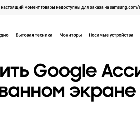
Выберите свое местоположение и язык.
 настоящий момент товары недоступны для заказа на samsung.com/
удио
Бытовая техника
Мониторы
Носимые устройства
ить Google Асс
ванном экране