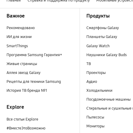
Главная
Справка и поддержка по продукту
Мобильные устройст
Footer Navigation
Важное
Продукты
Рекомендовано
Смартфоны Galaxy
ИИ для жизни
Планшеты Galaxy
SmartThings
Galaxy Watch
Программа Samsung Гарантия+
Наушники Galaxy Buds
Живые страницы
ТВ
Аллея звезд Galaxy
Проекторы
Рецепты для техники Samsung
Аудио
История ТВ бренда №1
Холодильники
Посудомоечные машины
Explore
Стиральные и сушильные
Пылесосы
Все статьи Explore
Мониторы
#ВместеЭтоВозможно