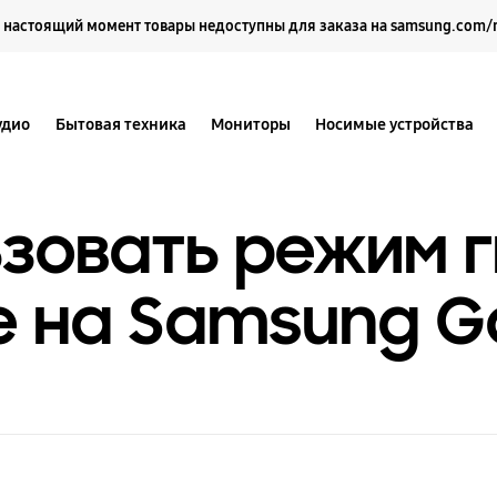
Выберите свое местоположение и язык.
 настоящий момент товары недоступны для заказа на samsung.com/
удио
Бытовая техника
Мониторы
Носимые устройства
ьзовать режим 
е на Samsung G