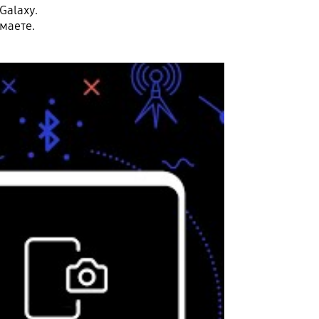
alaxy.
маете.