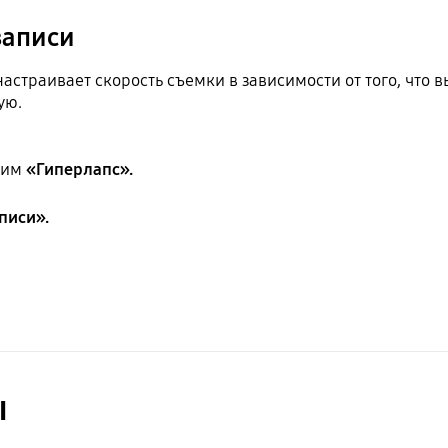
записи
страивает скорость съемки в зависимости от того, что 
ую.
жим
«Гиперлапс».
писи».
ы