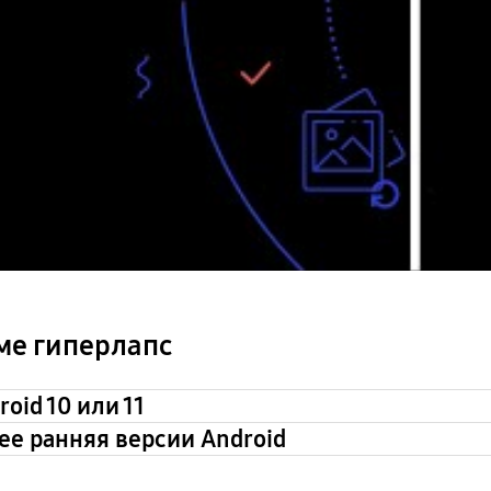
ме гиперлапс
oid 10 или 11
ее ранняя версии Android