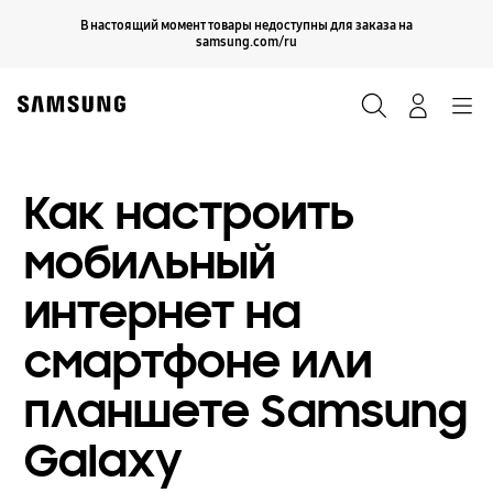
Skip
Продолжить
В настоящий момент товары недоступны для заказа на
Закрыть
to
samsung.com/ru
content
Поиск
Вход
Navigation
Как настроить
мобильный
интернет на
смартфоне или
планшете Samsung
Galaxy