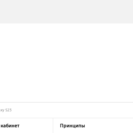
axy S23
кабинет
Принципы