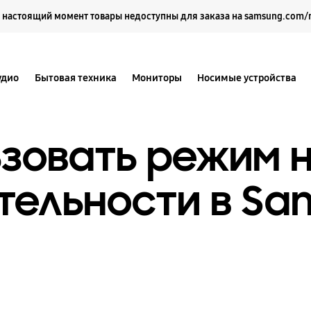
Выберите свое местоположение и язык.
 настоящий момент товары недоступны для заказа на samsung.com/
удио
Бытовая техника
Мониторы
Носимые устройства
ьзовать режим 
тельности в Sa