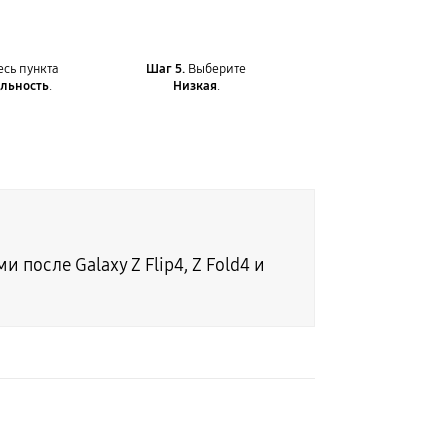
сь пункта
Шаг 5.
Выберите
льность
.
Низкая
.
осле Galaxy Z Flip4, Z Fold4 и