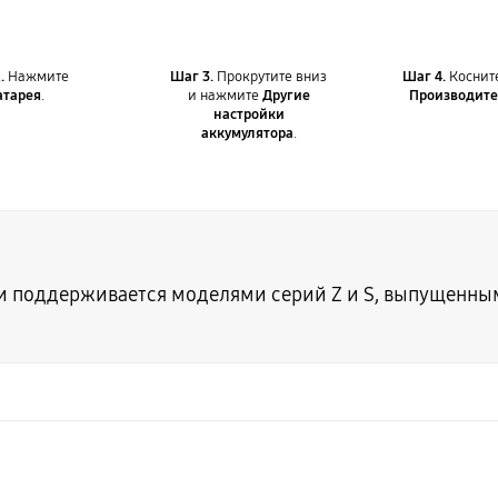
.
Нажмите
Шаг 3.
Прокрутите вниз
Шаг 4.
Косните
атарея
.
и нажмите
Другие
Производите
настройки
аккумулятора
.
поддерживается моделями серий Z и S, выпущенными п