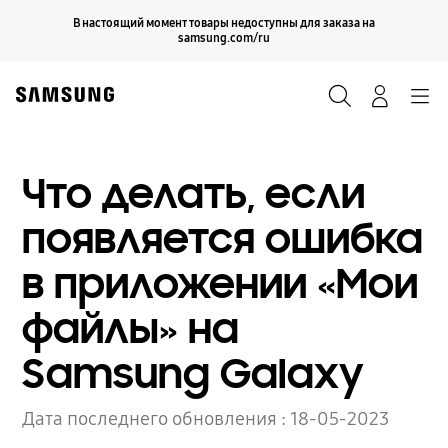
Skip
Продолжить
В настоящий момент товары недоступны для заказа на
Закрыть
to
samsung.com/ru
content
Поиск
Вход
Navigation
Что делать, если
появляется ошибка
в приложении «Мои
файлы» на
Samsung Galaxy
Дата последнего обновления :
18-05-2023