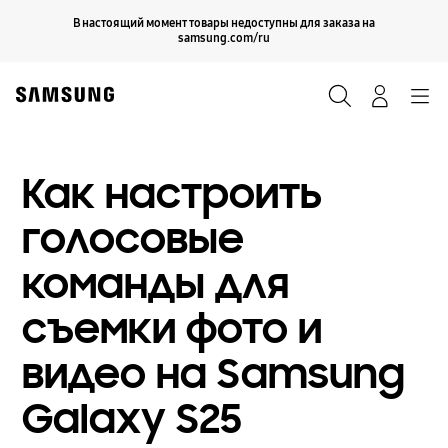
Skip
Продолжить
В настоящий момент товары недоступны для заказа на
Закрыть
to
samsung.com/ru
content
Поиск
Вход
Navigation
Как настроить
голосовые
команды для
съемки фото и
видео на Samsung
Galaxy S25