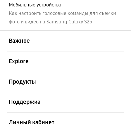
Мобильные устройства
Как настроить голосовые команды для съемки
фото и видео на Samsung Galaxy S25
открыть
Footer Navigation
Важное
открыть
Explore
открыть
Продукты
открыть
Поддержка
открыть
Личный кабинет