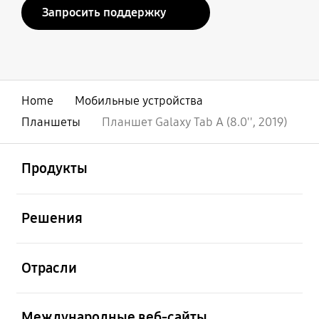
Запросить поддержку
Home
Мобильные устройства
Планшеты
Планшет Galaxy Tab A (8.0'', 2019)
открыть
Footer Navigation
Продукты
открыть
Решения
открыть
Отрасли
открыть
Международные веб-сайты