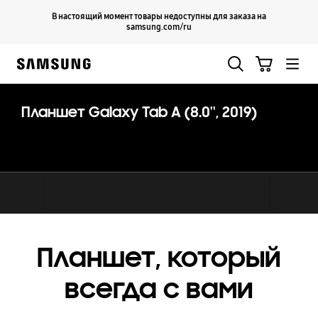
Skip
Продолжить
В настоящий момент товары недоступны для заказа на
Закрыть
to
samsung.com/ru
content
Поиск
Корзина
Samsung
Планшет Galaxy Tab A (8.0'', 2019)
Планшет, который
всегда с вами