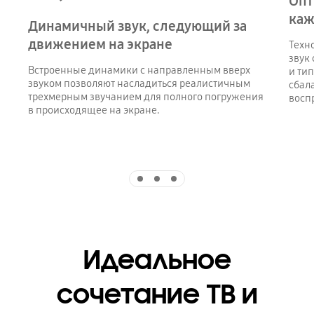
Опт
каж
Динамичный звук, следующий за
движением на экране
Техн
звук
Встроенные динамики с направленным вверх
и тип
звуком позволяют насладиться реалистичным
сбал
трехмерным звучанием для полного погружения
восп
в происходящее на экране.
Indicator 1
Indicator 2
Indicator 3
Идеальное
сочетание ТВ и