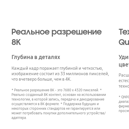
Playing video
Реальное разрешение
Те
8K
Qu
Глубина в деталях
Уди
цве
Каждый кадр поражает глубиной и четкостью,
изображение состоит из 33 миллионов пикселей,
Расш
что вчетверо больше, чем в 4K.
есте
техн
* Реальное разрешение 8K - это 7680 x 4320 пикселей. *
Реально созданный 8K контент, основан на использовании
* QN9
технологии, в которой запись, передача и декодирование
диапа
осуществляется в 8K формате. * Поддержка будущих и
фирме
некоторых сторонних стандартов не гарантируется или
просм
может потребовать покупки дополнительного устройства/
адаптера.