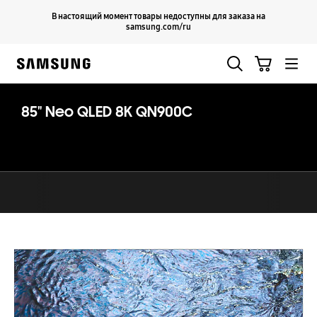
Skip
Продолжить
В настоящий момент товары недоступны для заказа на
Закрыть
to
samsung.com/ru
content
Поиск
Корзина
Samsung
85" Neo QLED 8K QN900C