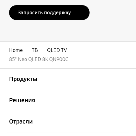
Запросить поддержку
Home
ТВ
QLED TV
85" Neo QLED 8K QN900C
открыть
Footer Navigation
Продукты
открыть
Решения
открыть
Отрасли
открыть