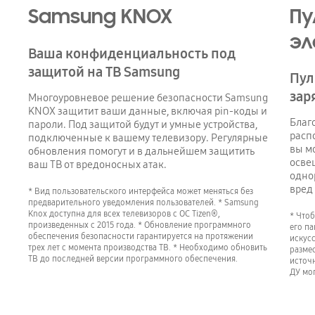
Samsung KNOX
Пу
эл
Ваша конфиденциальность под
защитой на ТВ Samsung
Пул
зар
Многоуровневое решение безопасности Samsung
KNOX защитит ваши данные, включая pin-коды и
Благ
пароли. Под защитой будут и умные устройства,
расп
подключенные к вашему телевизору. Регулярные
вы м
обновления помогут и в дальнейшем защитить
осве
ваш ТВ от вредоносных атак.
одно
вред
* Вид пользовательского интерфейса может меняться без
предварительного уведомления пользователей. * Samsung
Knox доступна для всех телевизоров с ОС Tizen®,
* Чтоб
произведенных с 2015 года. * Обновление программного
его па
обеспечения безопасности гарантируется на протяжении
искус
трех лет с момента производства ТВ. * Необходимо обновить
размес
ТВ до последней версии программного обеспечения.
источ
ДУ мог