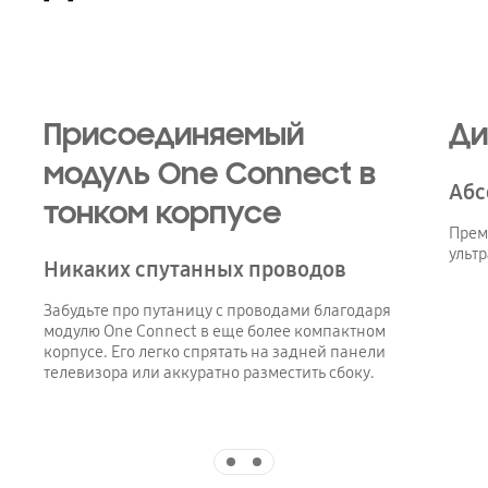
Playing video
Присоединяемый
Ди
модуль One Connect в
Абс
тонком корпусе
Прем
ульт
Никаких спутанных проводов
Забудьте про путаницу с проводами благодаря
модулю One Connect в еще более компактном
корпусе. Его легко спрятать на задней панели
телевизора или аккуратно разместить сбоку.
Indicator 1
Indicator 2