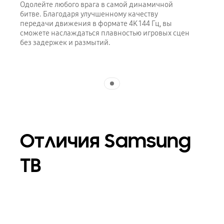
Одолейте любого врага в самой динамичной
битве. Благодаря улучшенному качеству
передачи движения в формате 4K 144 Гц, вы
сможете наслаждаться плавностью игровых сцен
без задержек и размытий.
Indicator 1
Отличия Samsung
ТВ