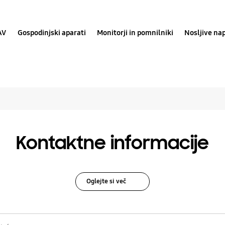
AV
Gospodinjski aparati
Monitorji in pomnilniki
Nosljive na
se rešitve za Diktaf
Kontaktne informacije
Oglejte si več