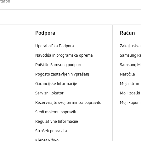
ktafon
Podpora
Račun
Uporabniška Podpora
Zakaj ustva
Navodila in programska oprema
Samsung R
Poiščite Samsung podporo
Samsung M
Pogosto zastavljenih vprašanj
Naročila
Garancijske Informacije
Moja stran
Servisni lokator
Moji izdelki
Rezervirajte svoj termin za popravilo
Moji kupon
Sledi mojemu popravilu
Regulativne Informacije
Strošek popravila
Klepet v živo