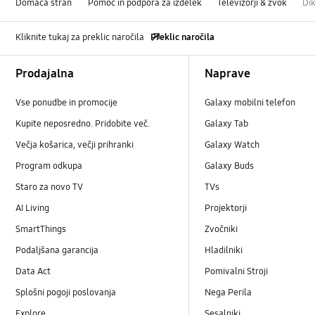
Domača stran
Pomoč in podpora za izdelek
Televizorji & zvok
Di
Kliknite tukaj za preklic naročila
Preklic naročila
Footer Navigation
Prodajalna
Naprave
Vse ponudbe in promocije
Galaxy mobilni telefon
Kupite neposredno. Pridobite več.
Galaxy Tab
Večja košarica, večji prihranki
Galaxy Watch
Program odkupa
Galaxy Buds
Staro za novo TV
TVs
AI Living
Projektorji
SmartThings
Zvočniki
Podaljšana garancija
Hladilniki
Data Act
Pomivalni Stroji
Splošni pogoji poslovanja
Nega Perila
Explore
Sesalniki