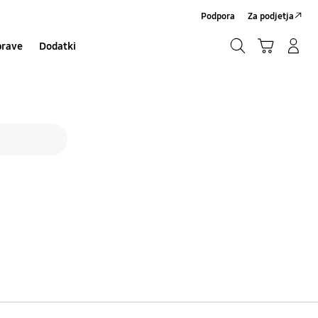
Podpora
Za podjetja
Iskanje
Košarica
Prijavite se/Registrirajte se
prave
Dodatki
Iskanje
on