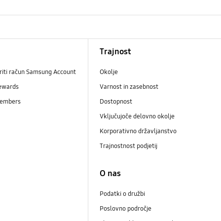
Trajnost
riti račun Samsung Account
Okolje
ewards
Varnost in zasebnost
embers
Dostopnost
Vključujoče delovno okolje
Korporativno državljanstvo
Trajnostnost podjetij
i
O nas
Podatki o družbi
Poslovno področje