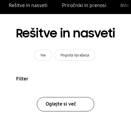
Rešitve in nasveti
Priročniki in prenosi
Inte
Rešitve in nasveti
Vse
Pogosta Vprašanja
Filter
Oglejte si več