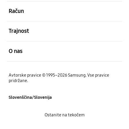
odprto
Račun
odprto
Trajnost
odprto
O nas
Avtorske pravice © 1995–2026 Samsung. Vse pravice
pridržane.
Slovenščina/Slovenija
Ostanite na tekočem