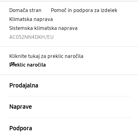
Domača stran
Pomoč in podpora za izdelek
Klimatska naprava
Sistemska klimatska naprava
AC052NN4DKH/EU
Kliknite tukaj za preklic naročila
Preklic naročila
odprto
Footer Navigation
Prodajalna
odprto
Naprave
odprto
Podpora