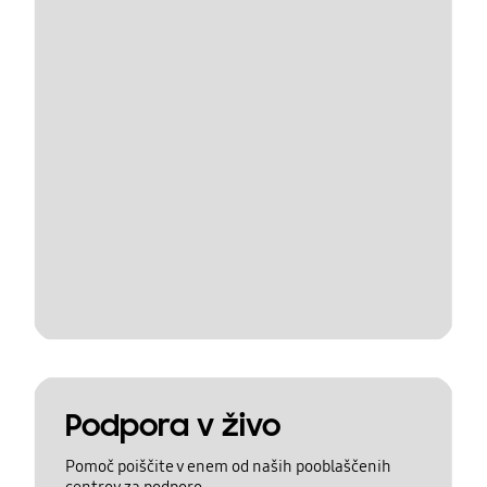
Podpora v živo
Pomoč poiščite v enem od naših pooblaščenih