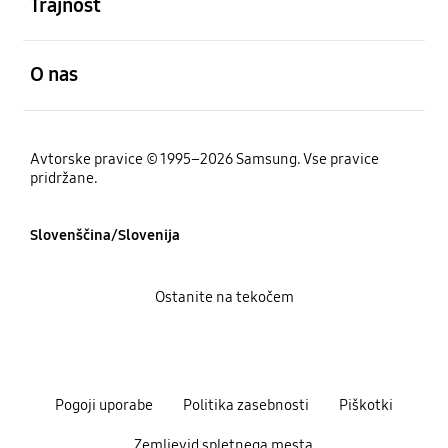
Trajnost
odprto
O nas
Avtorske pravice © 1995–2026 Samsung. Vse pravice
pridržane.
Slovenščina/Slovenija
Ostanite na tekočem
Pogoji uporabe
Politika zasebnosti
Piškotki
Zemljevid spletnega mesta