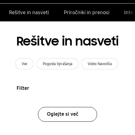
Rešitve in nasveti
Priročniki in prenosi
Inte
Rešitve in nasveti
Vse
Pogosta Vprašanja
Video Navodila
Filter
Oglejte si več