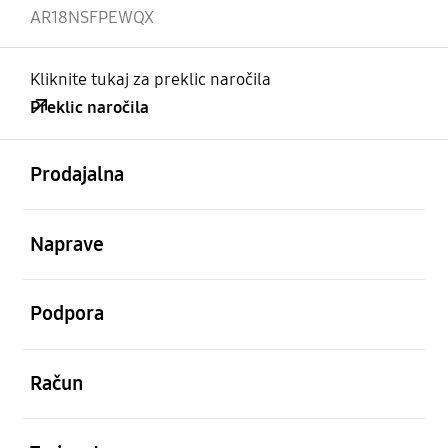
AR18NSFPEWQX
Kliknite tukaj za preklic naročila
Preklic naročila
odprto
Footer Navigation
Prodajalna
odprto
Naprave
odprto
Podpora
odprto
Račun
odprto