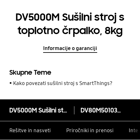
DV5000M Sušilni stroj s
toplotno črpalko, 8kg
Informacije o garanciji
Skupne Teme
Kako povezati sušilni stroj s SmartThings?
DV5000M Sušilni stroj s toplotno črpalko, 8kg
DV80M50103W/LE
Rešitve in nasveti
Priročniki in prenosi
Inte