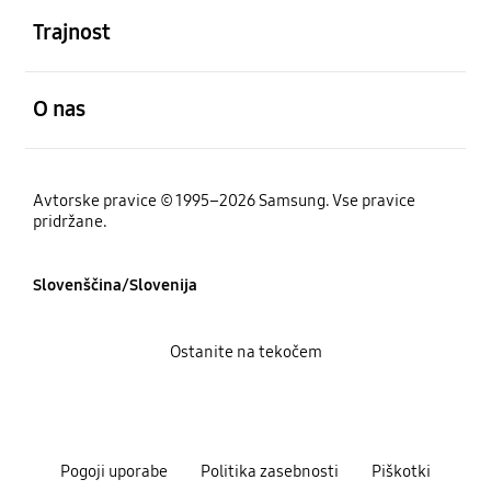
Trajnost
odprto
O nas
Avtorske pravice © 1995–2026 Samsung. Vse pravice
pridržane.
Slovenščina/Slovenija
Ostanite na tekočem
Pogoji uporabe
Politika zasebnosti
Piškotki