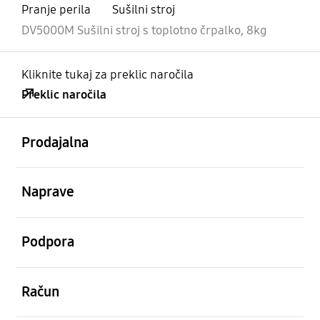
Pranje perila
Sušilni stroj
DV5000M Sušilni stroj s toplotno črpalko, 8kg
Kliknite tukaj za preklic naročila
Preklic naročila
odprto
Footer Navigation
Prodajalna
odprto
Naprave
odprto
Podpora
odprto
Račun
odprto