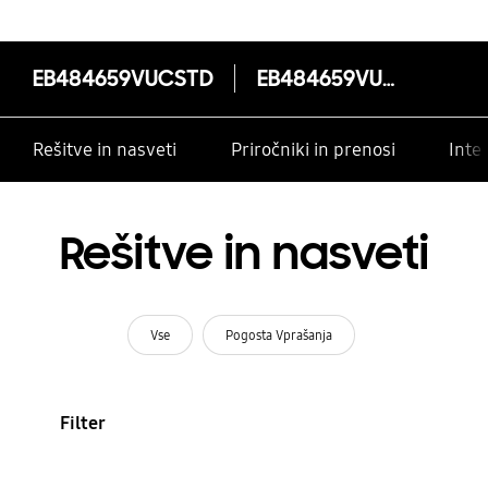
EB484659VUCSTD
EB484659VUCSTD
Rešitve in nasveti
Priročniki in prenosi
Inte
Rešitve in nasveti
Vse
Pogosta Vprašanja
Filter