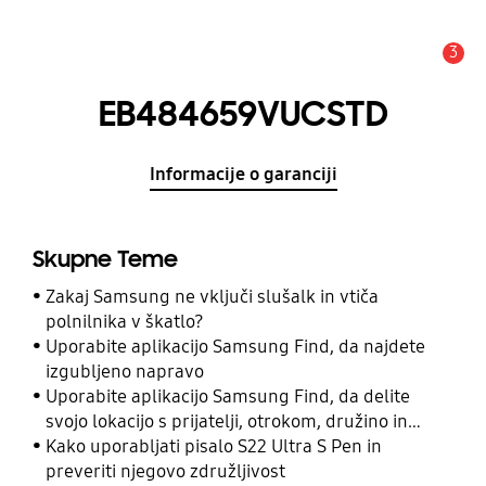
3
Opozorilo
EB484659VUCSTD
Informacije o garanciji
Skupne Teme
Zakaj Samsung ne vključi slušalk in vtiča
polnilnika v škatlo?
Uporabite aplikacijo Samsung Find, da najdete
izgubljeno napravo
Uporabite aplikacijo Samsung Find, da delite
svojo lokacijo s prijatelji, otrokom, družino in
drugimi stiki
Kako uporabljati pisalo S22 Ultra S Pen in
preveriti njegovo združljivost