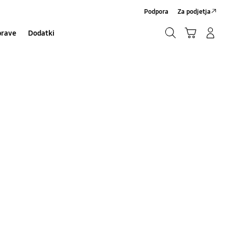
Podpora
Za podjetja
Iskanje
Košarica
Prijavite se/Registrirajte se
prave
Dodatki
Iskanje