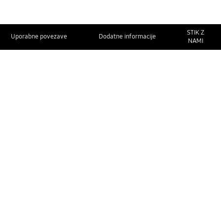
STIK Z
Uporabne povezave
Dodatne informacije
NAMI