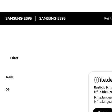
SAMSUNG ES95
SAMSUNG ES95
Rešit
Filter
Jezik
{{file.d
Kliknite za razširitev
Različic {{fi
OS
{{file.fileSi
Kliknite za razširitev
{{file.osNa
{{file.lang
{{file.lang