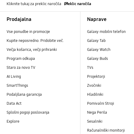
Kliknite tukaj za preklic naročila
Preklic naročila
Footer Navigation
Prodajalna
Naprave
Vse ponudbe in promocije
Galaxy mobilni telefon
Kupite neposredno. Pridobite več.
Galaxy Tab
Večja košarica, večji prihranki
Galaxy Watch
Program odkupa
Galaxy Buds
Staro za novo TV
TVs
AI Living
Projektorji
SmartThings
Zvočniki
Podaljšana garancija
Hladilniki
Data Act
Pomivalni Stroji
Splošni pogoji poslovanja
Nega Perila
Explore
Sesalniki
Računalniški monitorji