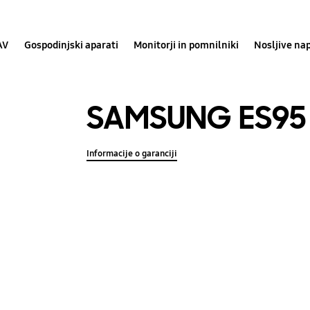
AV
Gospodinjski aparati
Monitorji in pomnilniki
Nosljive na
SAMSUNG ES95
Informacije o garanciji