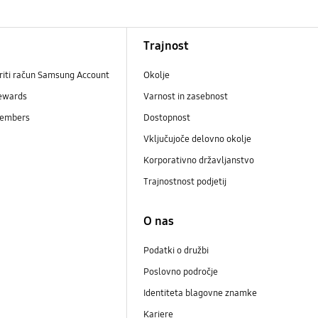
Trajnost
riti račun Samsung Account
Okolje
ewards
Varnost in zasebnost
embers
Dostopnost
Vključujoče delovno okolje
Korporativno državljanstvo
Trajnostnost podjetij
i
O nas
Podatki o družbi
Poslovno področje
Identiteta blagovne znamke
Kariere