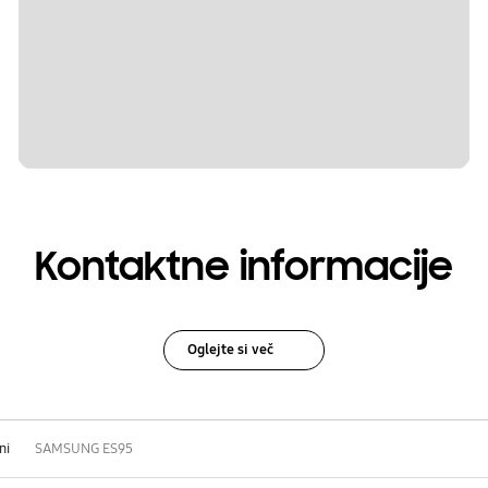
Kontaktne informacije
Oglejte si več
ni
SAMSUNG ES95