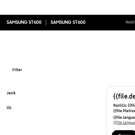
SAMSUNG ST600
SAMSUNG ST600
Rešit
Filter
Jezik
{{file.d
Kliknite za razširitev
Različic {{fi
OS
{{file.fileSi
Kliknite za razširitev
{{file.osNa
{{file.lang
{{file.lang