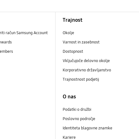
Trajnost
riti račun Samsung Account
Okolje
ewards
Varnost in zasebnost
embers
Dostopnost
Vključujoče delovno okolje
Korporativno državljanstvo
Trajnostnost podjetij
i
O nas
Podatki o družbi
Poslovno področje
Identiteta blagovne znamke
Kariere