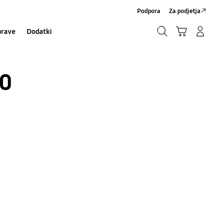
Podpora
Za podjetja
Iskanje
Košarica
Prijavite se/Registrirajte se
prave
Dodatki
Iskanje
0