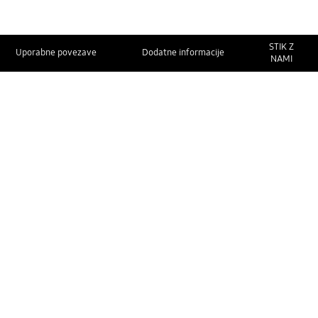
STIK Z
Uporabne povezave
Dodatne informacije
NAMI