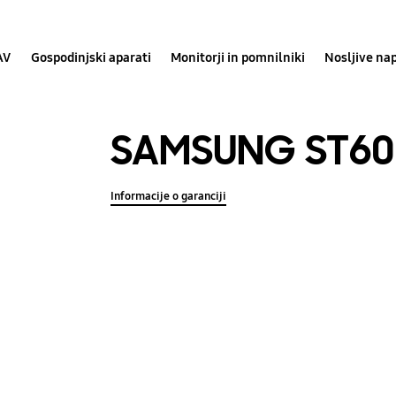
AV
Gospodinjski aparati
Monitorji in pomnilniki
Nosljive na
SAMSUNG ST60
Informacije o garanciji