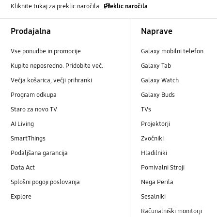
Kliknite tukaj za preklic naročila
Preklic naročila
Footer Navigation
Prodajalna
Naprave
Vse ponudbe in promocije
Galaxy mobilni telefon
Kupite neposredno. Pridobite več.
Galaxy Tab
Večja košarica, večji prihranki
Galaxy Watch
Program odkupa
Galaxy Buds
Staro za novo TV
TVs
AI Living
Projektorji
SmartThings
Zvočniki
Podaljšana garancija
Hladilniki
Data Act
Pomivalni Stroji
Splošni pogoji poslovanja
Nega Perila
Explore
Sesalniki
Računalniški monitorji