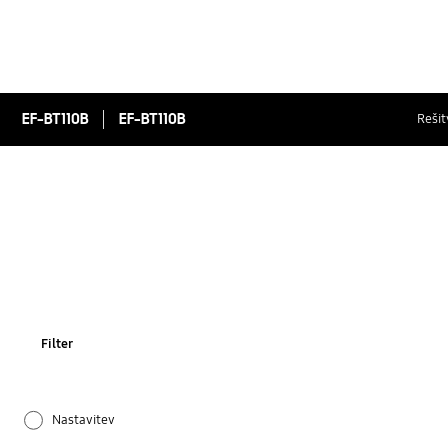
EF-BT110B
EF-BT110B
Rešit
Filter
Nastavitev