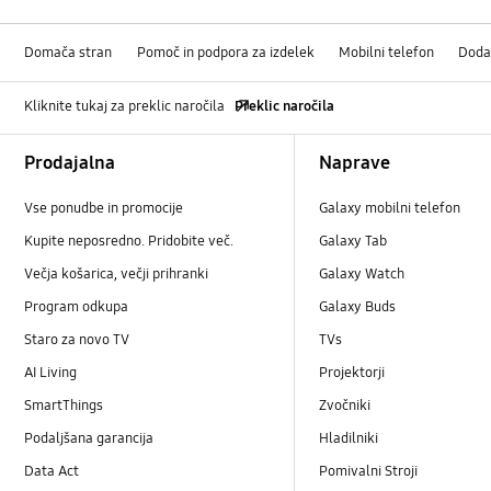
Domača stran
Pomoč in podpora za izdelek
Mobilni telefon
Doda
Kliknite tukaj za preklic naročila
Preklic naročila
Footer Navigation
Prodajalna
Naprave
Vse ponudbe in promocije
Galaxy mobilni telefon
Kupite neposredno. Pridobite več.
Galaxy Tab
Večja košarica, večji prihranki
Galaxy Watch
Program odkupa
Galaxy Buds
Staro za novo TV
TVs
AI Living
Projektorji
SmartThings
Zvočniki
Podaljšana garancija
Hladilniki
Data Act
Pomivalni Stroji