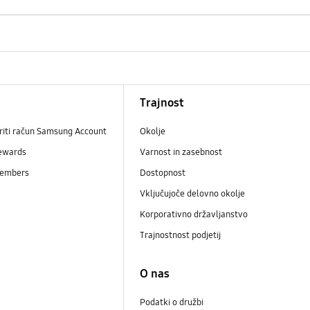
Trajnost
riti račun Samsung Account
Okolje
ewards
Varnost in zasebnost
embers
Dostopnost
Vključujoče delovno okolje
Korporativno državljanstvo
Trajnostnost podjetij
i
O nas
Podatki o družbi