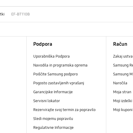
tki
EF-BT110B
Podpora
Račun
Uporabniška Podpora
Zakaj ustva
Navodila in programska oprema
Samsung R
Poiščite Samsung podporo
Samsung M
Pogosto zastavljenih vprašanj
Naročila
Garancijske Informacije
Moja stran
Servisni lokator
Moji izdelki
Rezervirajte svoj termin za popravilo
Moji kupon
Sledi mojemu popravilu
Regulativne Informacije