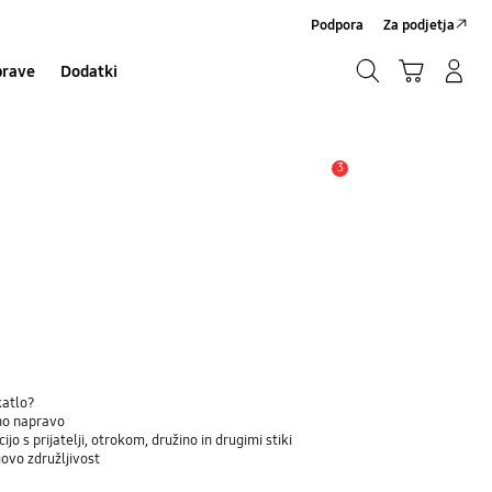
Podpora
Za podjetja
Iskanje
Košarica
Prijavite se/Registrirajte se
prave
Dodatki
Iskanje
3
Opozorilo
katlo?
eno napravo
jo s prijatelji, otrokom, družino in drugimi stiki
govo združljivost