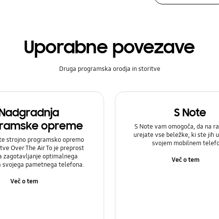
Uporabne povezave
Druga programska orodja in storitve
Nadgradnja
S Note
ramske opreme
S Note vam omogoča, da na ra
urejate vse beležke, ki ste jih u
te strojno programsko opremo
svojem mobilnem telef
itve Over The Air To je preprost
a zagotavljanje optimalnega
Več o tem
a svojega pametnega telefona.
Več o tem