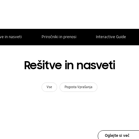
ve in nasveti
Priročniki in prenosi
Interactive Guide
Rešitve in nasveti
Vse
Pogosta Vprašanja
Oglejte si več