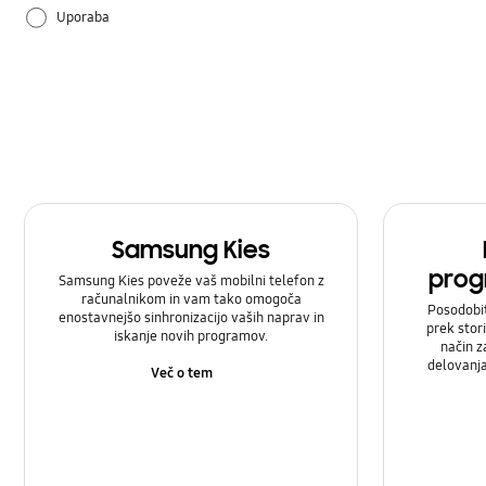
Uporaba
Samsung Kies
prog
Samsung Kies poveže vaš mobilni telefon z
računalnikom in vam tako omogoča
Posodobi
enostavnejšo sinhronizacijo vaših naprav in
prek stor
iskanje novih programov.
način z
delovanj
Več o tem