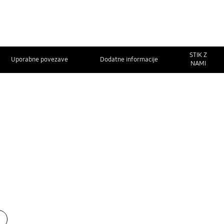
STIK Z
Uporabne povezave
Dodatne informacije
NAMI