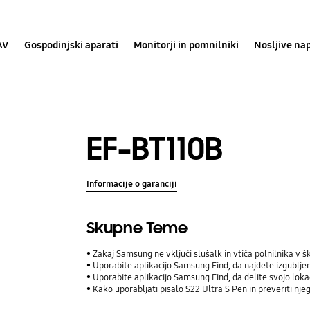
AV
Gospodinjski aparati
Monitorji in pomnilniki
Nosljive na
EF-BT110B
Informacije o garanciji
Skupne Teme
Zakaj Samsung ne vključi slušalk in vtiča polnilnika v š
Uporabite aplikacijo Samsung Find, da najdete izgublj
Uporabite aplikacijo Samsung Find, da delite svojo lokaci
Kako uporabljati pisalo S22 Ultra S Pen in preveriti nje