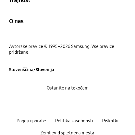
Trajnost
odprto
O nas
Avtorske pravice © 1995–2026 Samsung. Vse pravice
pridržane.
Slovenščina/Slovenija
Ostanite na tekočem
Pogoji uporabe
Politika zasebnosti
Piškotki
Zemljevid spletnega mesta