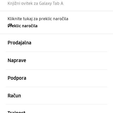
Knjižni ovitek za Galaxy Tab A
Kliknite tukaj za preklic naročila
Preklic naročila
odprto
Footer Navigation
Prodajalna
odprto
Naprave
odprto
Podpora
odprto
Račun
odprto