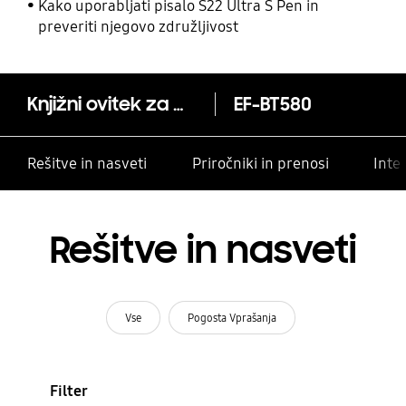
drugimi stiki
Kako uporabljati pisalo S22 Ultra S Pen in
preveriti njegovo združljivost
Knjižni ovitek za Galaxy Tab A
EF-BT580
Rešitve in nasveti
Priročniki in prenosi
Inte
Rešitve in nasveti
Vse
Pogosta Vprašanja
Filter