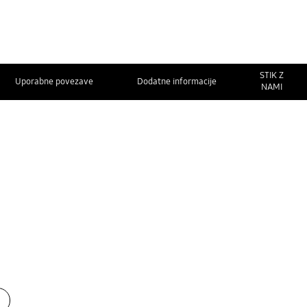
STIK Z
Uporabne povezave
Dodatne informacije
NAMI