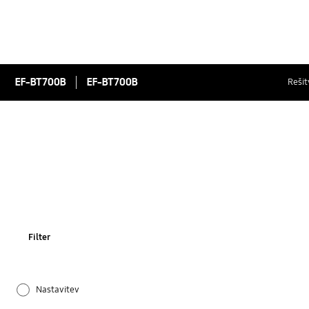
EF-BT700B
EF-BT700B
Rešit
Filter
Nastavitev