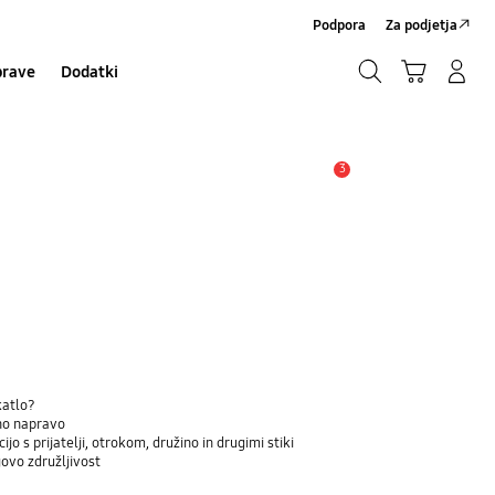
Podpora
Za podjetja
Iskanje
Košarica
Prijavite se/Registrirajte se
prave
Dodatki
Iskanje
3
Opozorilo
katlo?
eno napravo
jo s prijatelji, otrokom, družino in drugimi stiki
govo združljivost