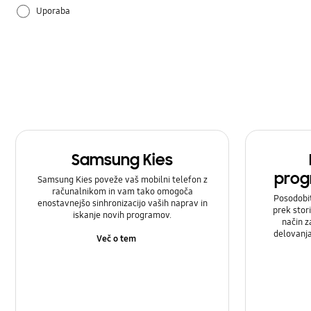
Uporaba
Samsung Kies
prog
Samsung Kies poveže vaš mobilni telefon z
računalnikom in vam tako omogoča
Posodobi
enostavnejšo sinhronizacijo vaših naprav in
prek stor
iskanje novih programov.
način z
delovanj
Več o tem