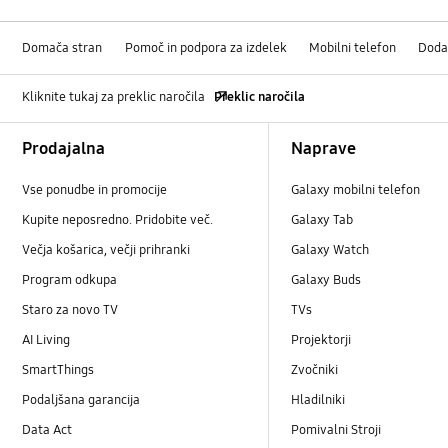
Domača stran
Pomoč in podpora za izdelek
Mobilni telefon
Doda
Kliknite tukaj za preklic naročila
Preklic naročila
Footer Navigation
Prodajalna
Naprave
Vse ponudbe in promocije
Galaxy mobilni telefon
Kupite neposredno. Pridobite več.
Galaxy Tab
Večja košarica, večji prihranki
Galaxy Watch
Program odkupa
Galaxy Buds
Staro za novo TV
TVs
AI Living
Projektorji
SmartThings
Zvočniki
Podaljšana garancija
Hladilniki
Data Act
Pomivalni Stroji