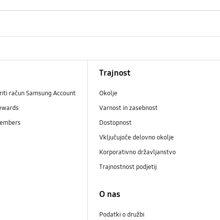
Trajnost
riti račun Samsung Account
Okolje
ewards
Varnost in zasebnost
embers
Dostopnost
Vključujoče delovno okolje
Korporativno državljanstvo
Trajnostnost podjetij
i
O nas
Podatki o družbi