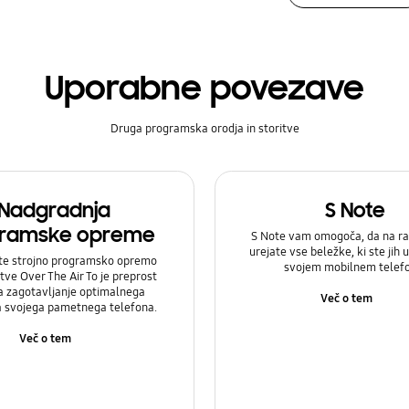
Uporabne povezave
Druga programska orodja in storitve
Nadgradnja
S Note
ramske opreme
S Note vam omogoča, da na ra
urejate vse beležke, ki ste jih u
te strojno programsko opremo
svojem mobilnem telef
itve Over The Air To je preprost
a zagotavljanje optimalnega
Več o tem
a svojega pametnega telefona.
Več o tem