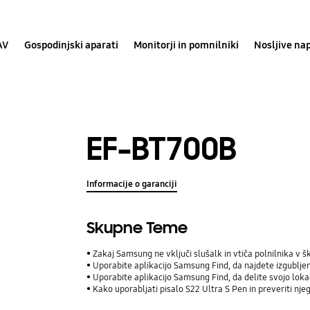
AV
Gospodinjski aparati
Monitorji in pomnilniki
Nosljive na
EF-BT700B
Informacije o garanciji
Skupne Teme
Zakaj Samsung ne vključi slušalk in vtiča polnilnika v š
Uporabite aplikacijo Samsung Find, da najdete izgublj
Uporabite aplikacijo Samsung Find, da delite svojo lokaci
Kako uporabljati pisalo S22 Ultra S Pen in preveriti nje