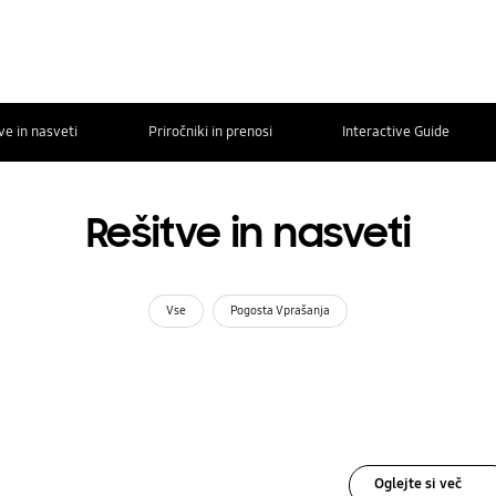
ve in nasveti
Priročniki in prenosi
Interactive Guide
Rešitve in nasveti
Vse
Pogosta Vprašanja
Oglejte si več