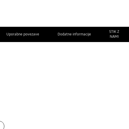
STIK Z
Uporabne povezave
Dodatne informacije
NAMI