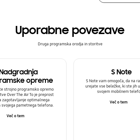
Uporabne povezave
Druga programska orodja in storitve
Nadgradnja
S Note
ramske opreme
S Note vam omogoča, da na ra
urejate vse beležke, ki ste jih u
te strojno programsko opremo
svojem mobilnem telef
itve Over The Air To je preprost
a zagotavljanje optimalnega
Več o tem
a svojega pametnega telefona.
Več o tem