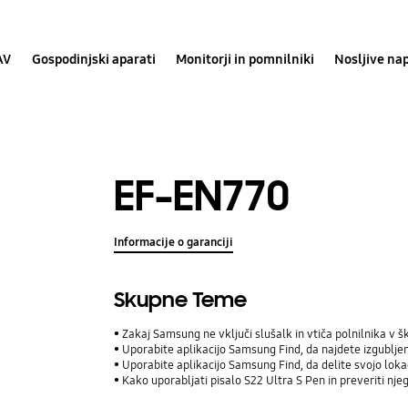
AV
Gospodinjski aparati
Monitorji in pomnilniki
Nosljive na
EF-EN770
Informacije o garanciji
Skupne Teme
Zakaj Samsung ne vključi slušalk in vtiča polnilnika v š
Uporabite aplikacijo Samsung Find, da najdete izgublj
Uporabite aplikacijo Samsung Find, da delite svojo lokaci
Kako uporabljati pisalo S22 Ultra S Pen in preveriti nje