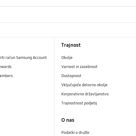
Trajnost
riti račun Samsung Account
Okolje
ewards
Varnost in zasebnost
embers
Dostopnost
Vključujoče delovno okolje
Korporativno državljanstvo
Trajnostnost podjetij
i
O nas
Podatki o družbi