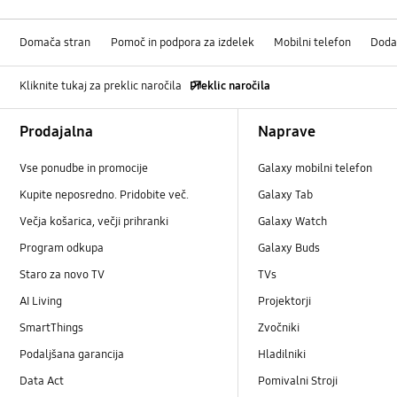
Domača stran
Pomoč in podpora za izdelek
Mobilni telefon
Doda
Kliknite tukaj za preklic naročila
Preklic naročila
Footer Navigation
Prodajalna
Naprave
Vse ponudbe in promocije
Galaxy mobilni telefon
Kupite neposredno. Pridobite več.
Galaxy Tab
Večja košarica, večji prihranki
Galaxy Watch
Program odkupa
Galaxy Buds
Staro za novo TV
TVs
AI Living
Projektorji
SmartThings
Zvočniki
Podaljšana garancija
Hladilniki
Data Act
Pomivalni Stroji