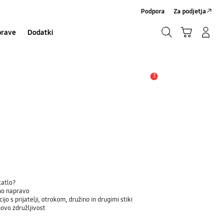
Podpora
Za podjetja
Iskanje
Košarica
Prijavite se/Registrirajte se
prave
Dodatki
Iskanje
3
Opozorilo
katlo?
eno napravo
jo s prijatelji, otrokom, družino in drugimi stiki
govo združljivost