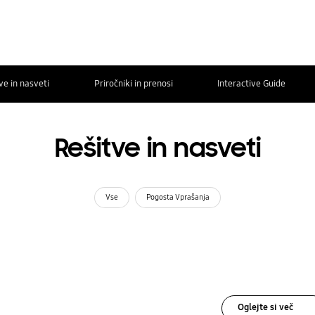
ve in nasveti
Priročniki in prenosi
Interactive Guide
Rešitve in nasveti
Vse
Pogosta Vprašanja
Oglejte si več