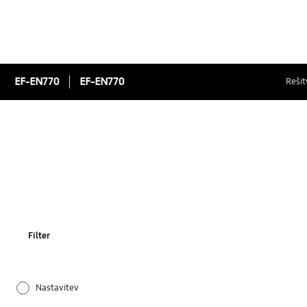
EF-EN770
EF-EN770
Rešit
Filter
Nastavitev