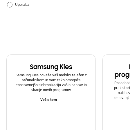
Uporaba
Samsung Kies
prog
Samsung Kies poveže vaš mobilni telefon z
računalnikom in vam tako omogoča
Posodobi
enostavnejšo sinhronizacijo vaših naprav in
prek stor
iskanje novih programov.
način z
delovanj
Več o tem