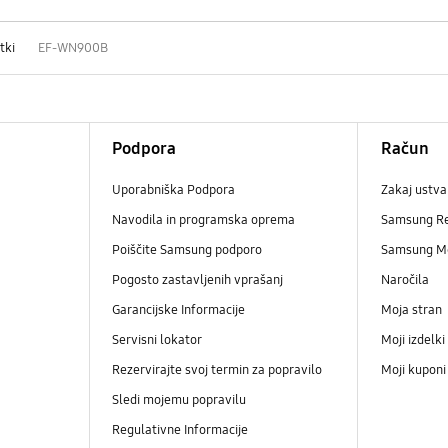
tki
EF-WN900B
Podpora
Račun
Uporabniška Podpora
Zakaj ustva
Navodila in programska oprema
Samsung R
Poiščite Samsung podporo
Samsung M
Pogosto zastavljenih vprašanj
Naročila
Garancijske Informacije
Moja stran
Servisni lokator
Moji izdelki
Rezervirajte svoj termin za popravilo
Moji kupon
Sledi mojemu popravilu
Regulativne Informacije