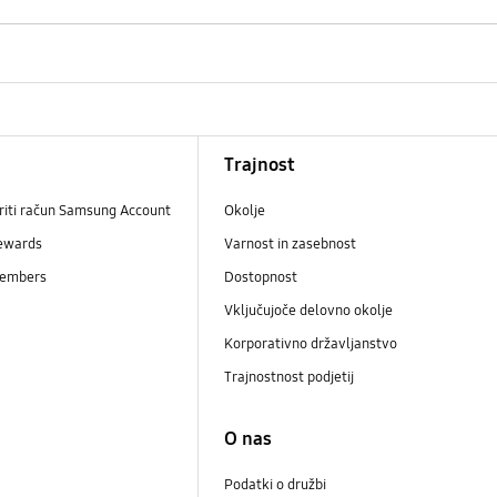
Trajnost
riti račun Samsung Account
Okolje
ewards
Varnost in zasebnost
embers
Dostopnost
Vključujoče delovno okolje
Korporativno državljanstvo
Trajnostnost podjetij
i
O nas
Podatki o družbi