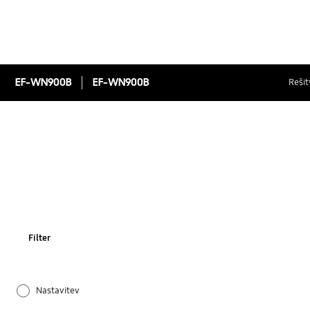
EF-WN900B
EF-WN900B
Rešit
Filter
Nastavitev