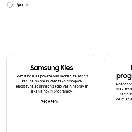
Uporaba
Samsung Kies
prog
Samsung Kies poveže vaš mobilni telefon z
računalnikom in vam tako omogoča
Posodobi
enostavnejšo sinhronizacijo vaših naprav in
prek stor
iskanje novih programov.
način z
delovanj
Več o tem