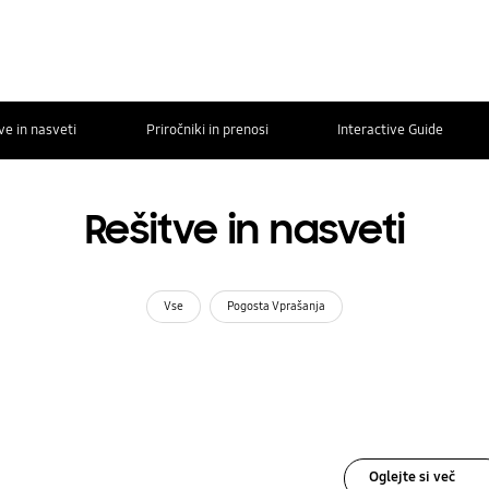
ve in nasveti
Priročniki in prenosi
Interactive Guide
Rešitve in nasveti
Vse
Pogosta Vprašanja
Oglejte si več