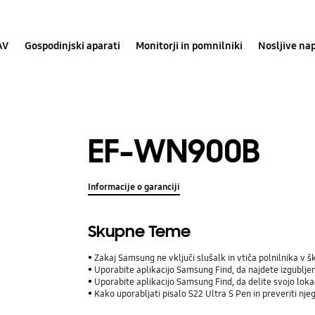
AV
Gospodinjski aparati
Monitorji in pomnilniki
Nosljive na
EF-WN900B
Informacije o garanciji
Skupne Teme
Zakaj Samsung ne vključi slušalk in vtiča polnilnika v š
Uporabite aplikacijo Samsung Find, da najdete izgublj
Uporabite aplikacijo Samsung Find, da delite svojo lokaci
Kako uporabljati pisalo S22 Ultra S Pen in preveriti nje