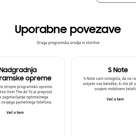
Uporabne povezave
Druga programska orodja in storitve
Nadgradnja
S Note
ramske opreme
S Note vam omogoča, da na ra
urejate vse beležke, ki ste jih u
te strojno programsko opremo
svojem mobilnem telef
itve Over The Air To je preprost
a zagotavljanje optimalnega
Več o tem
a svojega pametnega telefona.
Več o tem