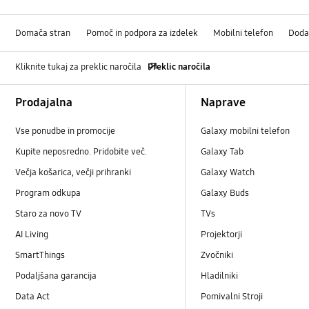
Domača stran
Pomoč in podpora za izdelek
Mobilni telefon
Doda
Kliknite tukaj za preklic naročila
Preklic naročila
Footer Navigation
Prodajalna
Naprave
Vse ponudbe in promocije
Galaxy mobilni telefon
Kupite neposredno. Pridobite več.
Galaxy Tab
Večja košarica, večji prihranki
Galaxy Watch
Program odkupa
Galaxy Buds
Staro za novo TV
TVs
AI Living
Projektorji
SmartThings
Zvočniki
Podaljšana garancija
Hladilniki
Data Act
Pomivalni Stroji