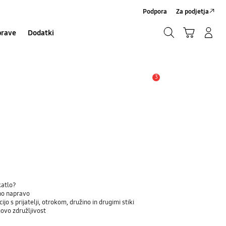
Podpora
Za podjetja
Iskanje
Košarica
Prijavite se/Registrirajte se
prave
Dodatki
Iskanje
3
Opozorilo
katlo?
eno napravo
jo s prijatelji, otrokom, družino in drugimi stiki
govo združljivost