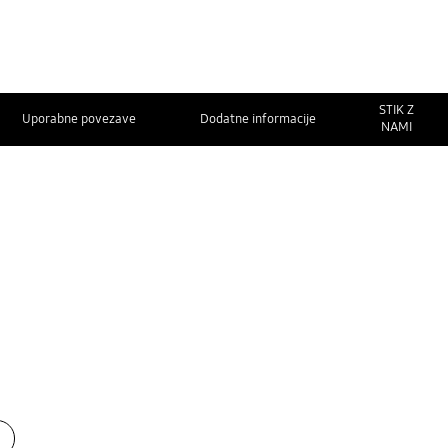
STIK Z
Uporabne povezave
Dodatne informacije
NAMI