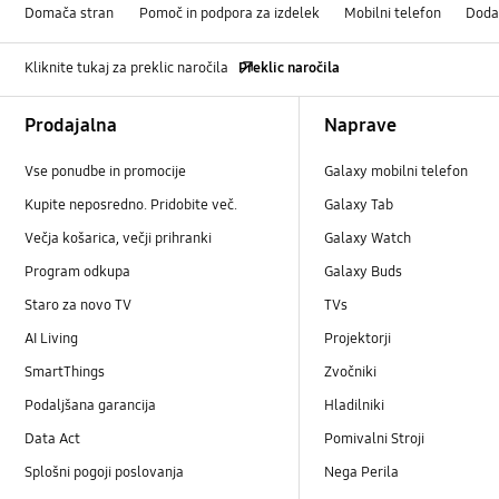
Domača stran
Pomoč in podpora za izdelek
Mobilni telefon
Doda
Kliknite tukaj za preklic naročila
Preklic naročila
Footer Navigation
Prodajalna
Naprave
Vse ponudbe in promocije
Galaxy mobilni telefon
Kupite neposredno. Pridobite več.
Galaxy Tab
Večja košarica, večji prihranki
Galaxy Watch
Program odkupa
Galaxy Buds
Staro za novo TV
TVs
AI Living
Projektorji
SmartThings
Zvočniki
Podaljšana garancija
Hladilniki
Data Act
Pomivalni Stroji
Splošni pogoji poslovanja
Nega Perila