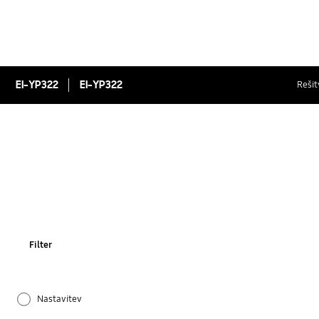
EI-YP322
EI-YP322
Rešit
Filter
Nastavitev