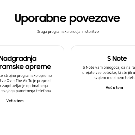
Uporabne povezave
Druga programska orodja in storitve
Nadgradnja
S Note
ramske opreme
S Note vam omogoča, da na ra
urejate vse beležke, ki ste jih u
te strojno programsko opremo
svojem mobilnem telef
itve Over The Air To je preprost
a zagotavljanje optimalnega
Več o tem
a svojega pametnega telefona.
Več o tem