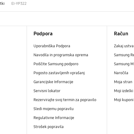
tki
EI-YP322
Podpora
Račun
Uporabniška Podpora
Zakaj ustva
Navodila in programska oprema
Samsung R
Poiščite Samsung podporo
Samsung M
Pogosto zastavljenih vprašanj
Naročila
Garancijske Informacije
Moja stran
Servisni lokator
Moji izdelki
Rezervirajte svoj termin za popravilo
Moji kupon
Sledi mojemu popravilu
Regulativne Informacije
Strošek popravila