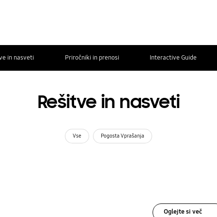
ve in nasveti
Priročniki in prenosi
Interactive Guide
Rešitve in nasveti
Vse
Pogosta Vprašanja
Oglejte si več