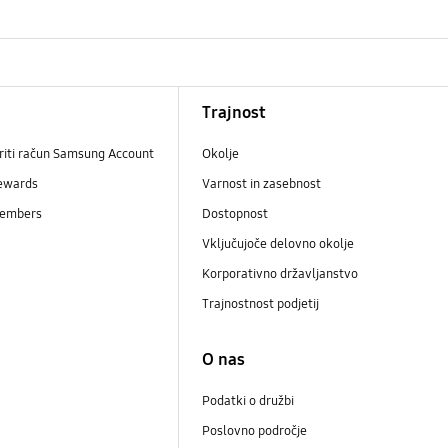
Trajnost
riti račun Samsung Account
Okolje
ewards
Varnost in zasebnost
embers
Dostopnost
Vključujoče delovno okolje
Korporativno državljanstvo
Trajnostnost podjetij
i
O nas
Podatki o družbi
Poslovno področje