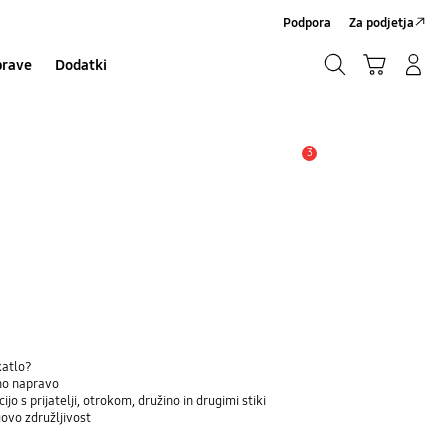
Podpora
Za podjetja
Iskanje
Košarica
Prijavite se/Registrirajte se
prave
Dodatki
Iskanje
3
Opozorilo
katlo?
eno napravo
jo s prijatelji, otrokom, družino in drugimi stiki
govo združljivost