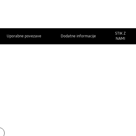
STIK Z
Uporabne povezave
Dodatne informacije
NAMI