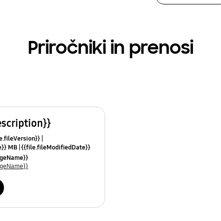
Priročniki in prenosi
escription}}
le.fileVersion}}
ze}} MB
{{file.fileModifiedDate}}
mes}}
uageName}}
uageName}}