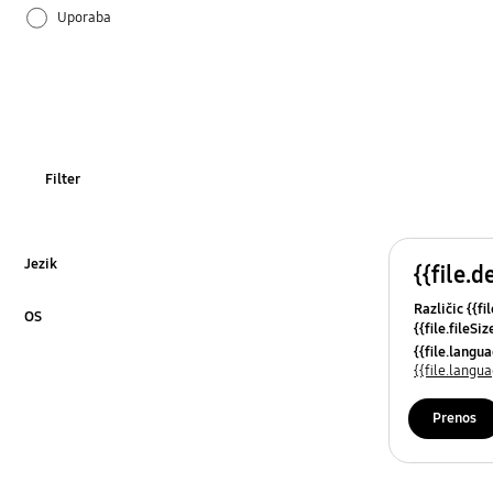
Uporaba
Filter
Jezik
{{file.d
Kliknite za razširitev
Različic {{fi
OS
{{file.fileSi
Kliknite za razširitev
{{file.osNa
{{file.lang
{{file.lang
Prenos