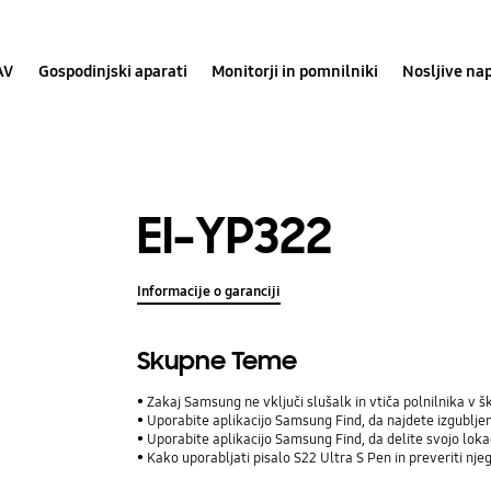
AV
Gospodinjski aparati
Monitorji in pomnilniki
Nosljive na
EI-YP322
Informacije o garanciji
Skupne Teme
Zakaj Samsung ne vključi slušalk in vtiča polnilnika v š
Uporabite aplikacijo Samsung Find, da najdete izgublj
Uporabite aplikacijo Samsung Find, da delite svojo lokaci
Kako uporabljati pisalo S22 Ultra S Pen in preveriti nje