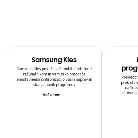
Samsung Kies
prog
Samsung Kies poveže vaš mobilni telefon z
računalnikom in vam tako omogoča
Posodobi
enostavnejšo sinhronizacijo vaših naprav in
prek stor
iskanje novih programov.
način z
delovanj
Več o tem