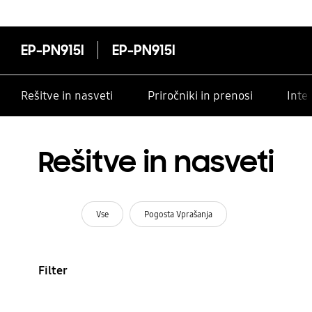
EP-PN915I
EP-PN915I
Rešitve in nasveti
Priročniki in prenosi
Inte
Rešitve in nasveti
Vse
Pogosta Vprašanja
Filter