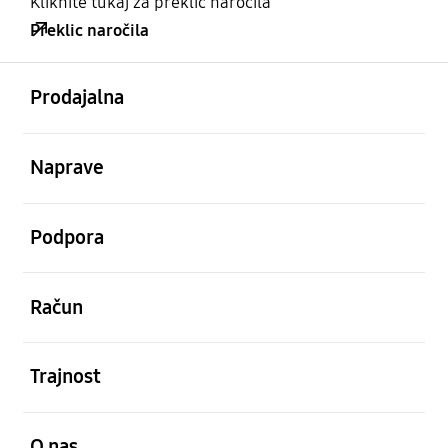
Kliknite tukaj za preklic naročila
Preklic naročila
odprto
Footer Navigation
Prodajalna
odprto
Naprave
odprto
Podpora
odprto
Račun
odprto
Trajnost
odprto
O nas