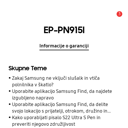
3
Opozorilo
EP-PN915I
Informacije o garanciji
Skupne Teme
Zakaj Samsung ne vključi slušalk in vtiča
polnilnika v škatlo?
Uporabite aplikacijo Samsung Find, da najdete
izgubljeno napravo
Uporabite aplikacijo Samsung Find, da delite
svojo lokacijo s prijatelji, otrokom, družino in
drugimi stiki
Kako uporabljati pisalo S22 Ultra S Pen in
preveriti njegovo združljivost