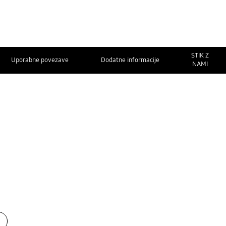
STIK Z
Uporabne povezave
Dodatne informacije
NAMI