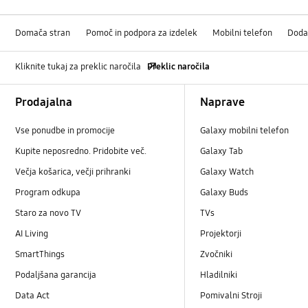
Domača stran
Pomoč in podpora za izdelek
Mobilni telefon
Doda
Kliknite tukaj za preklic naročila
Preklic naročila
Footer Navigation
Prodajalna
Naprave
Vse ponudbe in promocije
Galaxy mobilni telefon
Kupite neposredno. Pridobite več.
Galaxy Tab
Večja košarica, večji prihranki
Galaxy Watch
Program odkupa
Galaxy Buds
Staro za novo TV
TVs
AI Living
Projektorji
SmartThings
Zvočniki
Podaljšana garancija
Hladilniki
Data Act
Pomivalni Stroji