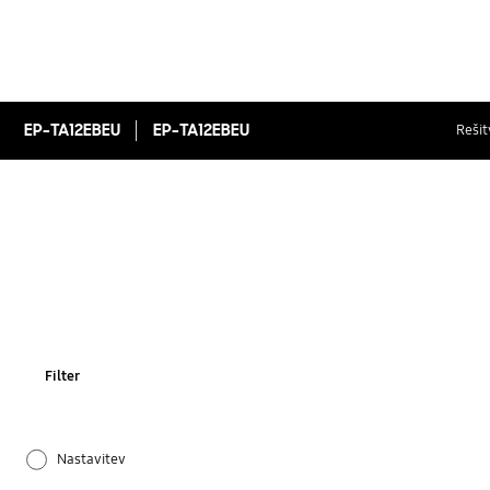
EP-TA12EBEU
EP-TA12EBEU
Rešit
Filter
Nastavitev