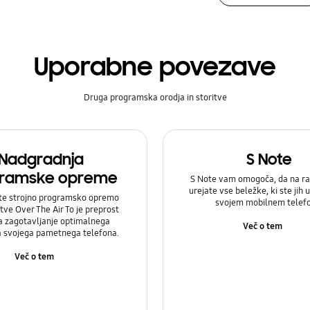
Uporabne povezave
Druga programska orodja in storitve
Nadgradnja
S Note
ramske opreme
S Note vam omogoča, da na ra
urejate vse beležke, ki ste jih u
te strojno programsko opremo
svojem mobilnem telef
itve Over The Air To je preprost
a zagotavljanje optimalnega
Več o tem
a svojega pametnega telefona.
Več o tem