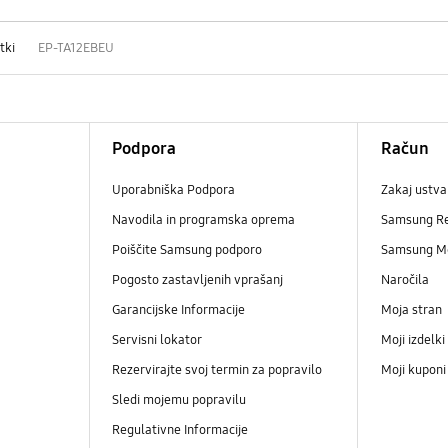
tki
EP-TA12EBEU
Podpora
Račun
Uporabniška Podpora
Zakaj ustva
Navodila in programska oprema
Samsung R
Poiščite Samsung podporo
Samsung M
Pogosto zastavljenih vprašanj
Naročila
Garancijske Informacije
Moja stran
Servisni lokator
Moji izdelki
Rezervirajte svoj termin za popravilo
Moji kupon
Sledi mojemu popravilu
Regulativne Informacije