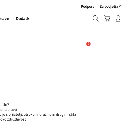
Podpora
Za podjetja
Iskanje
Košarica
Prijavite se/Registrirajte se
prave
Dodatki
Iskanje
3
Opozorilo
katlo?
eno napravo
jo s prijatelji, otrokom, družino in drugimi stiki
govo združljivost