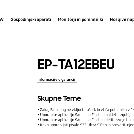
AV
Gospodinjski aparati
Monitorji in pomnilniki
Nosljive na
EP-TA12EBEU
Informacije o garanciji
Skupne Teme
Zakaj Samsung ne vključi slušalk in vtiča polnilnika v š
Uporabite aplikacijo Samsung Find, da najdete izgublj
Uporabite aplikacijo Samsung Find, da delite svojo lokaci
Kako uporabljati pisalo S22 Ultra S Pen in preveriti nje