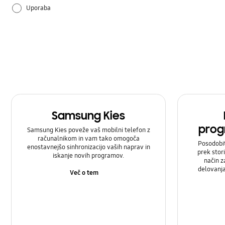
Uporaba
Samsung Kies
prog
Samsung Kies poveže vaš mobilni telefon z
računalnikom in vam tako omogoča
Posodobi
enostavnejšo sinhronizacijo vaših naprav in
prek stor
iskanje novih programov.
način z
delovanj
Več o tem