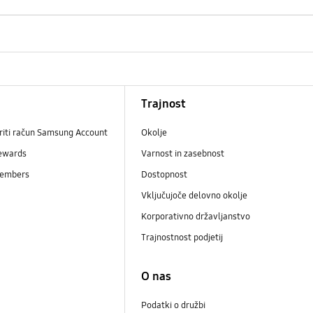
Trajnost
riti račun Samsung Account
Okolje
ewards
Varnost in zasebnost
embers
Dostopnost
Vključujoče delovno okolje
Korporativno državljanstvo
Trajnostnost podjetij
i
O nas
Podatki o družbi