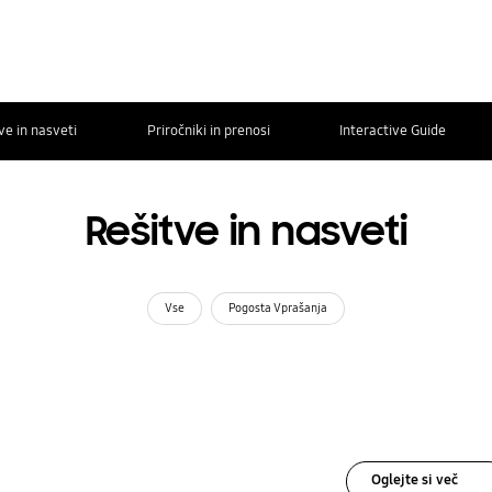
ve in nasveti
Priročniki in prenosi
Interactive Guide
Rešitve in nasveti
Vse
Pogosta Vprašanja
Oglejte si več