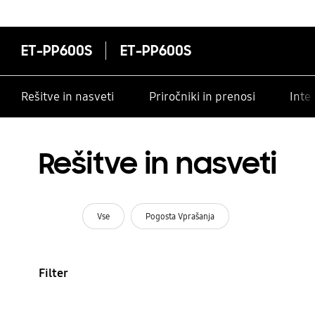
ET-PP600S
ET-PP600S
Rešitve in nasveti
Priročniki in prenosi
Inte
Rešitve in nasveti
Vse
Pogosta Vprašanja
Filter