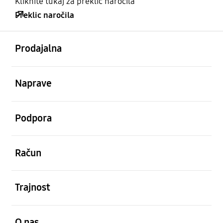
Kliknite tukaj za preklic naročila
Preklic naročila
odprto
Footer Navigation
Prodajalna
odprto
Naprave
odprto
Podpora
odprto
Račun
odprto
Trajnost
odprto
O nas