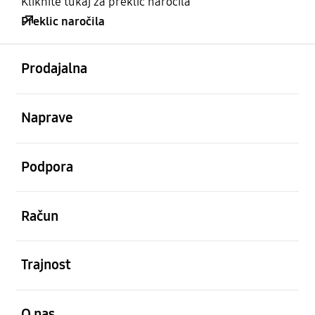
Kliknite tukaj za preklic naročila
Preklic naročila
odprto
Footer Navigation
Prodajalna
odprto
Naprave
odprto
Podpora
odprto
Račun
odprto
Trajnost
odprto
O nas