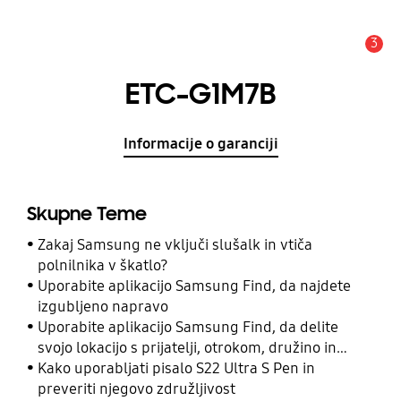
3
Opozorilo
ETC-G1M7B
Informacije o garanciji
Skupne Teme
Zakaj Samsung ne vključi slušalk in vtiča
polnilnika v škatlo?
Uporabite aplikacijo Samsung Find, da najdete
izgubljeno napravo
Uporabite aplikacijo Samsung Find, da delite
svojo lokacijo s prijatelji, otrokom, družino in
drugimi stiki
Kako uporabljati pisalo S22 Ultra S Pen in
preveriti njegovo združljivost