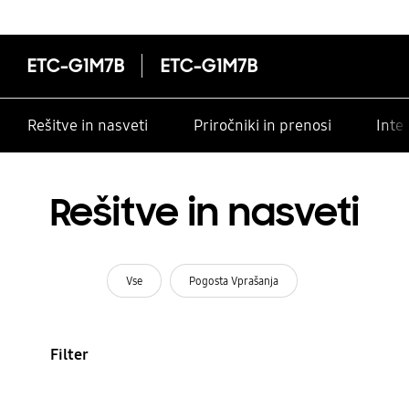
ETC-G1M7B
ETC-G1M7B
Rešitve in nasveti
Priročniki in prenosi
Inte
Rešitve in nasveti
Vse
Pogosta Vprašanja
Filter