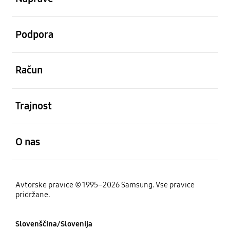
odprto
Podpora
odprto
Račun
odprto
Trajnost
odprto
O nas
Avtorske pravice © 1995–2026 Samsung. Vse pravice
pridržane.
Slovenščina/Slovenija