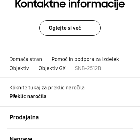
Kontaktne informacije
Oglejte si več
Domača stran
Pomoč in podpora za izdelek
Objektiv
Objektiv GX
SNB-2512B
Kliknite tukaj za preklic naročila
Preklic naročila
odprto
Footer Navigation
Prodajalna
odprto
Naprave