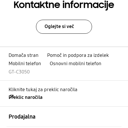
Kontaktne informacije
Oglejte si več
Domača stran
Pomoč in podpora za izdelek
Mobilni telefon
Osnovni mobilni telefon
GT-C3050
Kliknite tukaj za preklic naročila
Preklic naročila
odprto
Footer Navigation
Prodajalna
odprto