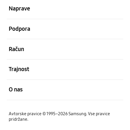
Naprave
odprto
Podpora
odprto
Račun
odprto
Trajnost
odprto
O nas
Avtorske pravice © 1995–2026 Samsung. Vse pravice
pridržane.