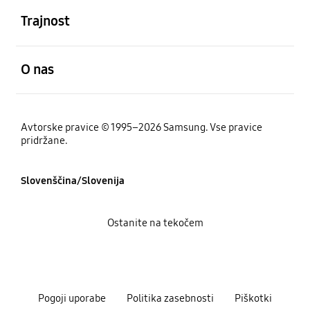
Trajnost
odprto
O nas
Avtorske pravice © 1995–2026 Samsung. Vse pravice
pridržane.
Slovenščina/Slovenija
Ostanite na tekočem
Pogoji uporabe
Politika zasebnosti
Piškotki