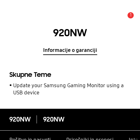
1
Opozorilo
920NW
Informacije o garanciji
Skupne Teme
Update your Samsung Gaming Monitor using a
USB device
920NW
920NW
Rešitve in nasveti
Priročniki in prenosi
Inte