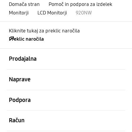
Domača stran
Pomoč in podpora za izdelek
Monitorji
LCD Monitorji
920NW
Kliknite tukaj za preklic naročila
Preklic naročila
odprto
Footer Navigation
Prodajalna
odprto
Naprave
odprto
Podpora
odprto
Račun
odprto