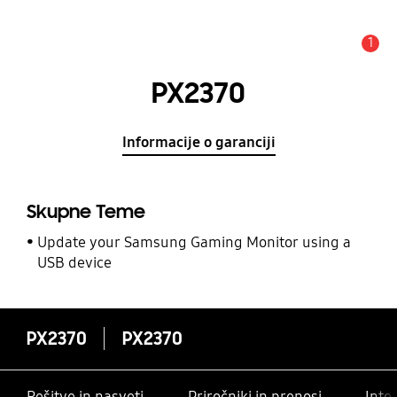
1
Opozorilo
PX2370
Informacije o garanciji
Skupne Teme
Update your Samsung Gaming Monitor using a
USB device
PX2370
PX2370
Rešitve in nasveti
Priročniki in prenosi
Inte