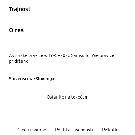
Trajnost
odprto
O nas
Avtorske pravice © 1995–2026 Samsung. Vse pravice
pridržane.
Slovenščina/Slovenija
Ostanite na tekočem
Pogoji uporabe
Politika zasebnosti
Piškotki