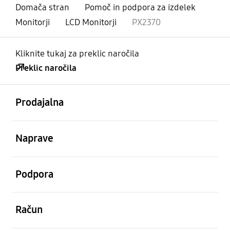
Domača stran
Pomoč in podpora za izdelek
Monitorji
LCD Monitorji
PX2370
Kliknite tukaj za preklic naročila
Preklic naročila
odprto
Footer Navigation
Prodajalna
odprto
Naprave
odprto
Podpora
odprto
Račun
odprto