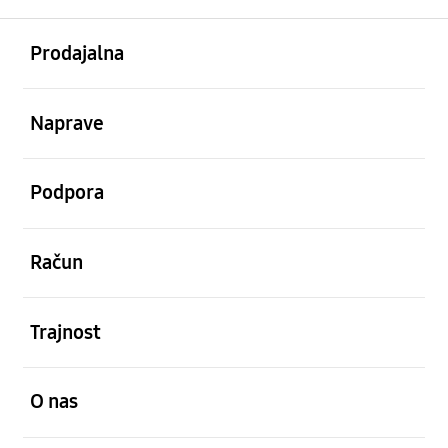
odprto
Footer Navigation
Prodajalna
odprto
Naprave
odprto
Podpora
odprto
Račun
odprto
Trajnost
odprto
O nas