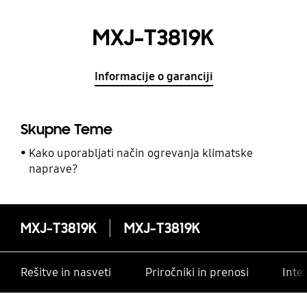
MXJ-T3819K
Informacije o garanciji
Skupne Teme
Kako uporabljati način ogrevanja klimatske
naprave?
MXJ-T3819K
MXJ-T3819K
Rešitve in nasveti
Priročniki in prenosi
Inte