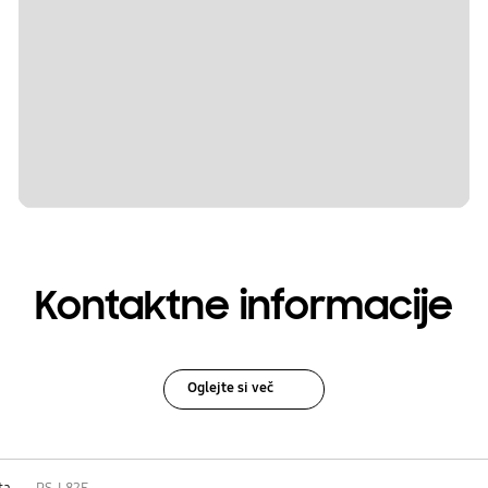
Kontaktne informacije
Oglejte si več
ta
PS-L82E