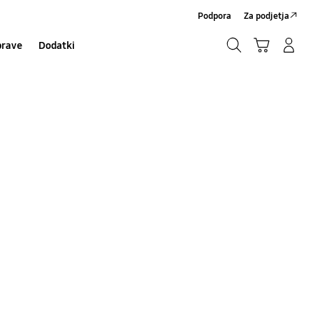
Podpora
Za podjetja
Iskanje
Košarica
Prijavite se/Registrirajte se
prave
Dodatki
Iskanje