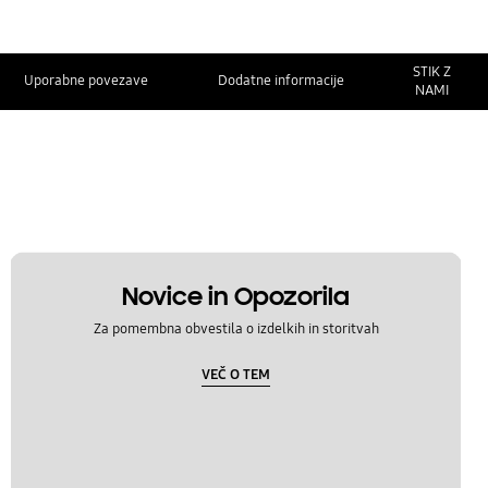
STIK Z
Uporabne povezave
Dodatne informacije
NAMI
Novice in Opozorila
Za pomembna obvestila o izdelkih in storitvah
VEČ O TEM