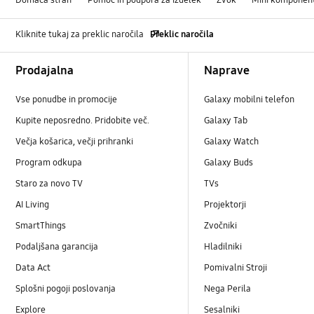
Kliknite tukaj za preklic naročila
Preklic naročila
Footer Navigation
Prodajalna
Naprave
Vse ponudbe in promocije
Galaxy mobilni telefon
Kupite neposredno. Pridobite več.
Galaxy Tab
Večja košarica, večji prihranki
Galaxy Watch
Program odkupa
Galaxy Buds
Staro za novo TV
TVs
AI Living
Projektorji
SmartThings
Zvočniki
Podaljšana garancija
Hladilniki
Data Act
Pomivalni Stroji
Splošni pogoji poslovanja
Nega Perila
Explore
Sesalniki