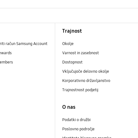
Trajnost
riti račun Samsung Account
Okolje
ewards
Varnost in zasebnost
embers
Dostopnost
Vključujoče delovno okolje
Korporativno državljanstvo
Trajnostnost podjetij
i
O nas
Podatki o družbi
Poslovno področje