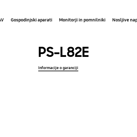
AV
Gospodinjski aparati
Monitorji in pomnilniki
Nosljive na
PS-L82E
Informacije o garanciji