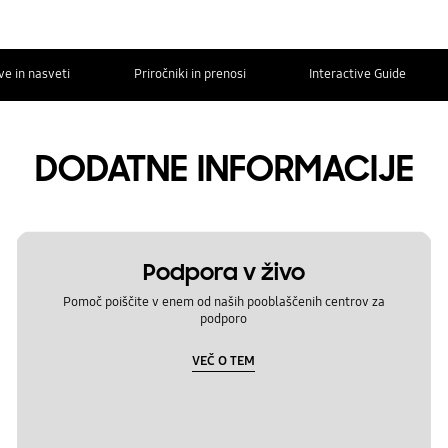
ve in nasveti
Priročniki in prenosi
Interactive Guide
DODATNE INFORMACIJE
Podpora v živo
Pomoč poiščite v enem od naših pooblaščenih centrov za
podporo
VEČ O TEM